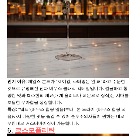
인기 이유
: 제임스 본드가 "셰이킹, 스터링은 안 돼"라고 주문한
것으로 유명해진 진과 버무스 클래식 칵테일입니다. 깔끔하고 청
량한 맛과 최소한의 재료(대개 올리브나 레몬으로 장식)는 시대를
초월한 우아함을 상징합니다.
특징
: "웨트"(버무스 함량 많음)부터 "본 드라이"(버무스 함량 적
음)까지 다양한 맛을 즐길 수 있어 순수주의자들이 원하는 대로
무한대로 커스터마이징이 가능합니다.
6.
코스모폴리탄