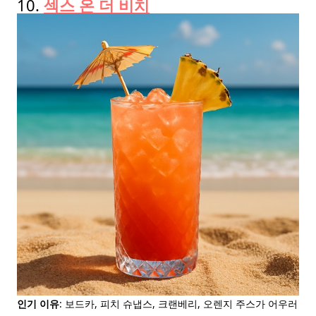
10.
섹스 온 더 비치
인기 이유
: 보드카, 피치 슈냅스, 크랜베리, 오렌지 주스가 어우러