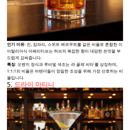
인기 이유
: 진, 캄파리, 스위트 베르무트를 같은 비율로 혼합한 이
이탈리아식 아페리티보는 허브의 복잡한 향이 대담한 쓴맛을 부
드럽게 감싸줍니다.
특징
: 오렌지 장식과 루비빛 색조는
라 돌체 비타
를 상징하며,
1:1:1의 비율은 바텐더들이 정밀한 조성을 위해 가장 선호하는 비
율입니다.
5.
드라이 마티니