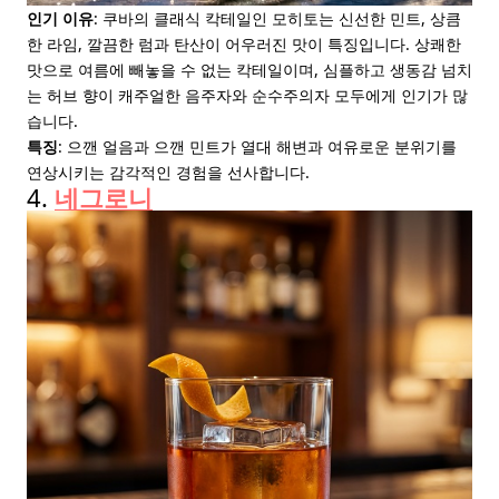
인기 이유
: 쿠바의 클래식 칵테일인 모히토는 신선한 민트, 상큼
한 라임, 깔끔한 럼과 탄산이 어우러진 맛이 특징입니다. 상쾌한
맛으로 여름에 빼놓을 수 없는 칵테일이며, 심플하고 생동감 넘치
는 허브 향이 캐주얼한 음주자와 순수주의자 모두에게 인기가 많
습니다.
특징
: 으깬 얼음과 으깬 민트가 열대 해변과 여유로운 분위기를
연상시키는 감각적인 경험을 선사합니다.
4.
네그로니