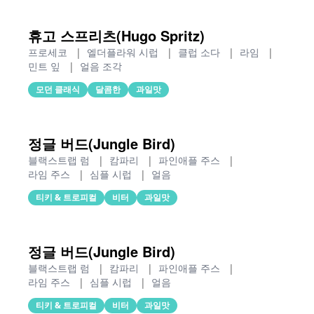
휴고 스프리츠(Hugo Spritz)
프로세코
|
엘더플라워 시럽
|
클럽 소다
|
라임
|
민트 잎
|
얼음 조각
모던 클래식
달콤한
과일맛
정글 버드(Jungle Bird)
블랙스트랩 럼
|
캄파리
|
파인애플 주스
|
라임 주스
|
심플 시럽
|
얼음
티키 & 트로피컬
비터
과일맛
정글 버드(Jungle Bird)
블랙스트랩 럼
|
캄파리
|
파인애플 주스
|
라임 주스
|
심플 시럽
|
얼음
티키 & 트로피컬
비터
과일맛