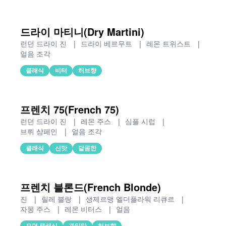
드라이 마티니(Dry Martini)
런던 드라이 진
|
드라이 베르무트
|
레몬 트위스트
|
얼음 조각
클래식
비터
허브향
프렌치 75(French 75)
런던 드라이 진
|
레몬 주스
|
심플 시럽
|
브뤼 샴페인
|
얼음 조각
클래식
신맛
달콤한
프렌치 블론드(French Blonde)
진
|
릴레 블랑
|
생제르맹 엘더플라워 리큐르
|
자몽 주스
|
레몬 비터스
|
얼음
모던 클래식
과일맛
허브향