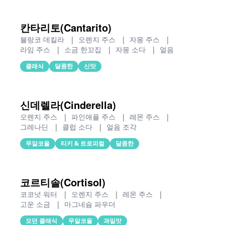
칸타리토(Cantarito)
블랑코 데킬라
|
오렌지 주스
|
자몽 주스
|
라임 주스
|
소금 한꼬집
|
자몽 소다
|
얼음
클래식
달콤한
신맛
신데렐라(Cinderella)
오렌지 주스
|
파인애플 주스
|
레몬 주스
|
그레나딘
|
클럽 소다
|
얼음 조각
무알코올
티키 & 트로피컬
달콤한
코르티솔(Cortisol)
코코넛 워터
|
오렌지 주스
|
레몬 주스
|
고운 소금
|
마그네슘 파우더
모던 클래식
무알코올
과일맛