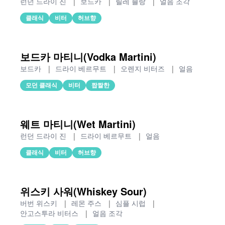
런던 드라이 진
|
보드카
|
릴레 블랑
|
얼음 조각
클래식
비터
허브향
보드카 마티니(Vodka Martini)
보드카
|
드라이 베르무트
|
오렌지 비터즈
|
얼음
모던 클래식
비터
짭짤한
웨트 마티니(Wet Martini)
런던 드라이 진
|
드라이 베르무트
|
얼음
클래식
비터
허브향
위스키 사워(Whiskey Sour)
버번 위스키
|
레몬 주스
|
심플 시럽
|
안고스투라 비터스
|
얼음 조각