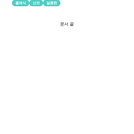
클래식
신맛
달콤한
문서 끝