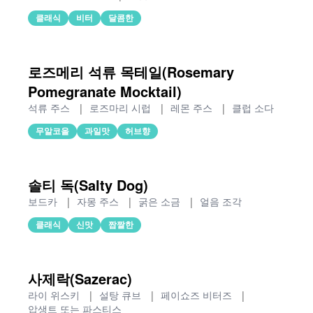
클래식
비터
달콤한
로즈메리 석류 목테일(Rosemary
Pomegranate Mocktail)
석류 주스
|
로즈마리 시럽
|
레몬 주스
|
클럽 소다
무알코올
과일맛
허브향
솔티 독(Salty Dog)
보드카
|
자몽 주스
|
굵은 소금
|
얼음 조각
클래식
신맛
짭짤한
사제락(Sazerac)
라이 위스키
|
설탕 큐브
|
페이쇼즈 비터즈
|
압생트 또는 파스티스