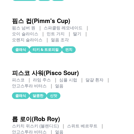
핌스 컵(Pimm's Cup)
핌스 넘버 원
|
스파클링 레모네이드
|
오이 슬라이스
|
민트 가지
|
딸기
|
오렌지 슬라이스
|
얼음 조각
클래식
티키 & 트로피컬
펀치
피스코 사워(Pisco Sour)
피스코
|
라임 주스
|
심플 시럽
|
달걀 흰자
|
안고스투라 비터스
|
얼음
클래식
달콤한
신맛
롭 로이(Rob Roy)
스카치 위스키 (블렌디드)
|
스위트 베르무트
|
안고스투라 비터스
|
얼음