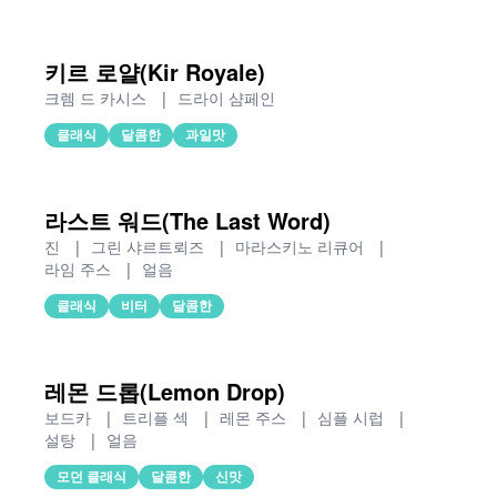
키르 로얄(Kir Royale)
크렘 드 카시스
|
드라이 샴페인
클래식
달콤한
과일맛
라스트 워드(The Last Word)
진
|
그린 샤르트뢰즈
|
마라스키노 리큐어
|
라임 주스
|
얼음
클래식
비터
달콤한
레몬 드롭(Lemon Drop)
보드카
|
트리플 섹
|
레몬 주스
|
심플 시럽
|
설탕
|
얼음
모던 클래식
달콤한
신맛