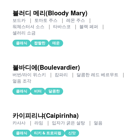
블러디 메리(Bloody Mary)
보드카
|
토마토 주스
|
레몬 주스
|
워체스터셔 소스
|
타바스코
|
블랙 페퍼
|
셀러리 소금
클래식
짭짤한
매운
불바디에(Boulevardier)
버번/라이 위스키
|
캄파리
|
달콤한 레드 베르무트
|
얼음 조각
클래식
비터
달콤한
카이피리냐(Caipirinha)
카샤사
|
라임
|
입자가 굵은 설탕
|
얼음
클래식
티키 & 트로피컬
신맛