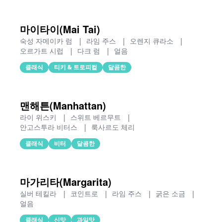
마이타이(Mai Tai)
숙성 자메이카 럼
|
라임 주스
|
오렌지 큐라소
|
오르가트 시럽
|
다크 럼
|
얼음
클래식
티키 & 트로피컬
달콤한
맨해튼(Manhattan)
라이 위스키
|
스위트 베르무트
|
안고스투라 비터스
|
룩사르도 체리
클래식
비터
달콤한
마가리타(Margarita)
실버 테킬라
|
코인트로
|
라임 주스
|
굵은 소금
|
얼음
클래식
신맛
과일맛