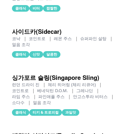
클래식
비터
짭짤한
사이드카(Sidecar)
코냑
|
코인트로
|
레몬 주스
|
슈퍼파인 설탕
|
얼음 조각
클래식
신맛
달콤한
싱가포르 슬링(Singapore Sling)
런던 드라이 진
|
체리 히어링 (체리 리큐어)
|
코인트로
|
베네딕틴 D.O.M.
|
그레나딘
|
라임 주스
|
파인애플 주스
|
안고스투라 비터스
|
소다수
|
얼음 조각
클래식
티키 & 트로피컬
과일맛