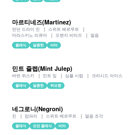
마르티네즈(Martinez)
런던 드라이 진
|
스위트 베르무트
|
마라스키노 리큐어
|
오렌지 비터즈
|
얼음
클래식
달콤한
비터
민트 줄렙(Mint Julep)
버번 위스키
|
민트 잎
|
심플 시럽
|
크러시드 아이스
클래식
달콤한
허브향
네그로니(Negroni)
진
|
캄파리
|
스위트 베르무트
|
얼음 조각
클래식
모던 클래식
비터