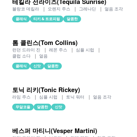
테킬라 선라이즈(Tequila Sunrise)
블랑코 데킬라
|
오렌지 주스
|
그레나딘
|
얼음 조각
클래식
티키 & 트로피컬
달콤한
톰 콜린스(Tom Collins)
런던 드라이 진
|
레몬 주스
|
심플 시럽
|
클럽 소다
|
얼음
클래식
신맛
달콤한
토닉 리키(Tonic Rickey)
라임 주스
|
심플 시럽
|
토닉 워터
|
얼음 조각
무알코올
달콤한
신맛
베스퍼 마티니(Vesper Martini)