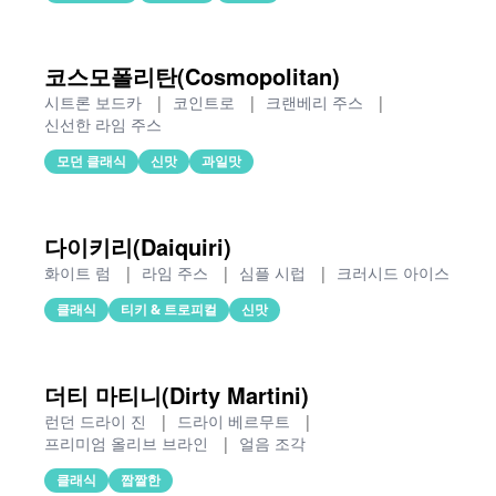
코스모폴리탄(Cosmopolitan)
시트론 보드카
|
코인트로
|
크랜베리 주스
|
신선한 라임 주스
모던 클래식
신맛
과일맛
다이키리(Daiquiri)
화이트 럼
|
라임 주스
|
심플 시럽
|
크러시드 아이스
클래식
티키 & 트로피컬
신맛
더티 마티니(Dirty Martini)
런던 드라이 진
|
드라이 베르무트
|
프리미엄 올리브 브라인
|
얼음 조각
클래식
짭짤한