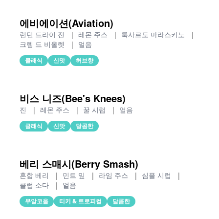
에비에이션(Aviation)
런던 드라이 진
|
레몬 주스
|
룩사르도 마라스키노
|
크렘 드 비올렛
|
얼음
클래식
신맛
허브향
비스 니즈(Bee's Knees)
진
|
레몬 주스
|
꿀 시럽
|
얼음
클래식
신맛
달콤한
베리 스매시(Berry Smash)
혼합 베리
|
민트 잎
|
라임 주스
|
심플 시럽
|
클럽 소다
|
얼음
무알코올
티키 & 트로피컬
달콤한