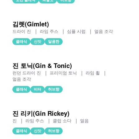
김렛(Gimlet)
드라이 진
|
라임 주스
|
심플 시럽
|
얼음 조각
클래식
신맛
달콤한
진 토닉(Gin & Tonic)
런던 드라이 진
|
프리미엄 토닉
|
라임 휠
|
얼음 조각
클래식
비터
허브향
진 리키(Gin Rickey)
진
|
라임 주스
|
클럽 소다
|
얼음
클래식
신맛
허브향