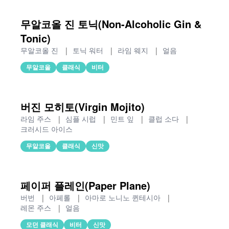
무알코올 진 토닉(Non-Alcoholic Gin &
Tonic)
무알코올 진
|
토닉 워터
|
라임 웨지
|
얼음
무알코올
클래식
비터
버진 모히토(Virgin Mojito)
라임 주스
|
심플 시럽
|
민트 잎
|
클럽 소다
|
크러시드 아이스
무알코올
클래식
신맛
페이퍼 플레인(Paper Plane)
버번
|
아페롤
|
아마로 노니노 퀸테시아
|
레몬 주스
|
얼음
모던 클래식
비터
신맛