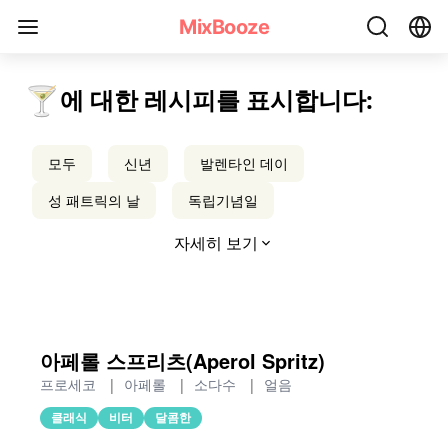
아페리티프 칵테일 레시피 - MixBooze
MixBooze
🍸
에 대한 레시피를 표시합니다:
모두
신년
발렌타인 데이
성 패트릭의 날
독립기념일
자세히 보기
아페롤 스프리츠(Aperol Spritz)
프로세코
|
아페롤
|
소다수
|
얼음
클래식
비터
달콤한