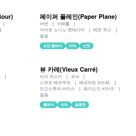
our)
페이퍼 플레인(Paper Plane)
스
|
버번
|
아페롤
|
음
아마로 노니노 퀸테시아
|
레몬 주스
|
얼음
모던 클래식
비터
신맛
뷰 카레(Vieux Carré)
스
|
라이 위스키
|
코냑
|
스위트 베르무트
|
베네딕틴 D.O.M.
|
안고스투라 비터스
|
페이쇼즈 비터즈
|
얼음
클래식
비터
달콤한