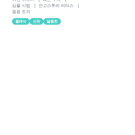
심플 시럽
|
안고스투라 비터스
|
얼음 조각
클래식
신맛
달콤한