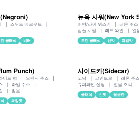
egroni)
뉴욕 사워(New York S
리
|
스위트 베르무트
|
버번/라이 위스키
|
레몬 주
심플 시럽
|
레드 와인
|
얼
모던 클래식
비터
모던 클래식
신맛
과일맛
um Punch)
사이드카(Sidecar)
라이트 럼
|
오렌지 주스
|
코냑
|
코인트로
|
레몬 주
스
|
라임 주스
|
슈퍼파인 설탕
|
얼음 조각
럽
|
얼음
클래식
신맛
달콤한
래식
과일맛