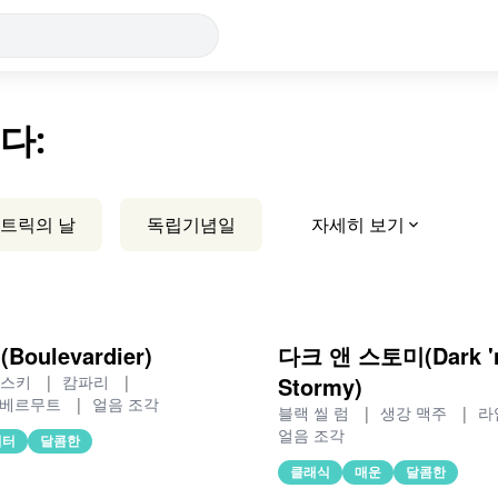
다:
패트릭의 날
독립기념일
자세히 보기
oulevardier)
다크 앤 스토미(Dark '
Stormy)
위스키
|
캄파리
|
 베르무트
|
얼음 조각
블랙 씰 럼
|
생강 맥주
|
라
얼음 조각
비터
달콤한
클래식
매운
달콤한