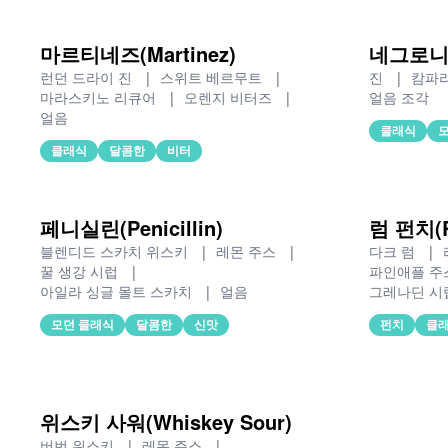
마르티네즈(Martinez)
네그로니(N
런던 드라이 진
|
스위트 베르무트
|
진
|
캄파
마라스키노 리큐어
|
오렌지 비터즈
|
얼음 조각
얼음
클래식
클래식
달콤한
비터
페니실린(Penicillin)
럼 펀치(R
블렌디드 스카치 위스키
|
레몬 주스
|
다크 럼
|
꿀 생강 시럽
|
파인애플 주
아일라 싱글 몰트 스카치
|
얼음
그레나딘 시
모던 클래식
달콤한
신맛
펀치
클
위스키 사워(Whiskey Sour)
버번 위스키
|
레몬 주스
|