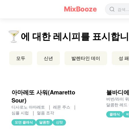
가을 칵테일 레시피 - MixBooze
MixBooze
🍸
에 대한 레시피를 표시합니
모두
신년
발렌타인 데이
성 
아마레또 사워(Amaretto
불바디에(B
Sour)
버번/라이 
달콤한 레드
디사로노 아마레토
|
레몬 주스
|
심플 시럽
|
얼음 조각
클래식
모던 클래식
달콤한
신맛