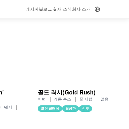
레시피
블로그 & 새 소식
회사 소개
n'
골드 러시(Gold Rush)
버번
|
레몬 주스
|
꿀 시럽
|
얼음
임 웨지
|
모던 클래식
달콤한
신맛