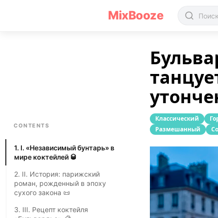
Рецепт коктейля «Бульвардье(Boulevardier)»
MixBooze
Бульвар
танцуе
утонче
Классический
Го
CONTENTS
Pазмешанный
С
1. I. «Независимый бунтарь» в
мире коктейлей 🥃
2. II. История: парижский
роман, рожденный в эпоху
сухого закона 📜
3. III. Рецепт коктейля