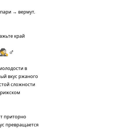
мпари → вермут.
мажьте край
️♂️
молодости в
ный вкус ржаного
истой сложности
парижском
ет приторно
кус превращается