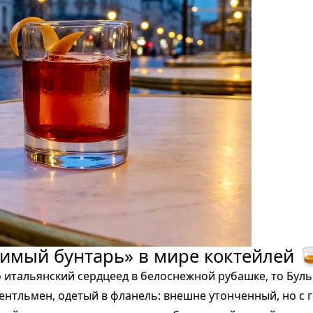
симый бунтарь» в мире коктейлей 
о итальянский сердцеед в белоснежной рубашке, то Буль
нтльмен, одетый в фланель: внешне утонченный, но с 