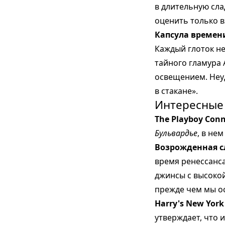
в длительную сла
оценить только в
Капсула времени
Каждый глоток нес
тайного гламура 
освещением. Неу
в стакане».
Интересные 
The Playboy Conn
Бульвардье
, в не
Возрожденная с
время ренессанса
джинсы с высоко
прежде чем мы ос
Harry's New York
утверждает, что 