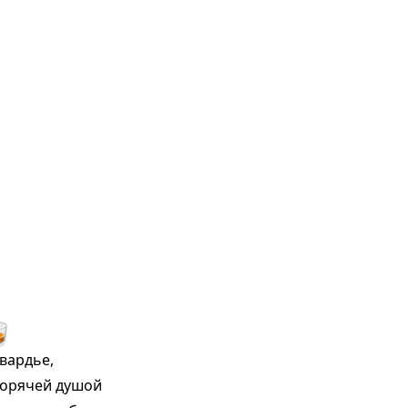

вардье,
горячей душой