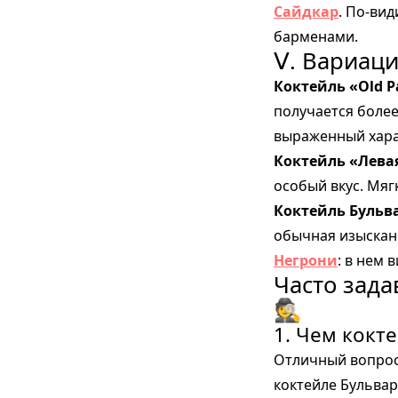
Сайдкар
. По-ви
барменами.
Ⅴ. Вариации
Коктейль «Old P
получается более
выраженный хара
Коктейль «Лева
особый вкус. Мяг
Коктейль Бульва
обычная изыскан
Негрони
: в нем 
Часто зада
🕵️
1. Чем кокт
Отличный вопрос
коктейле Бульвар