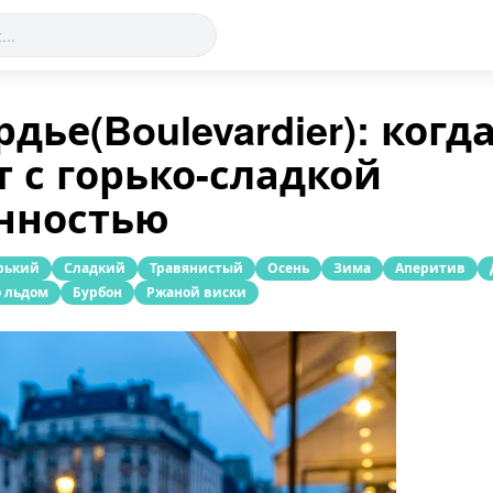
дье(Boulevardier): когд
т с горько-сладкой
нностью
рький
Сладкий
Травянистый
Осень
Зима
Аперитив
о льдом
Бурбон
Ржаной виски