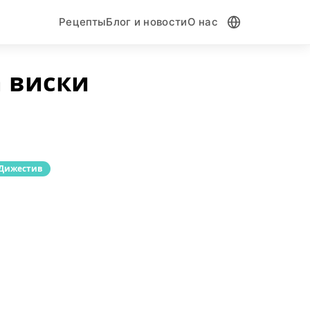
Рецепты
Блог и новости
О нас
а виски
Дижестив