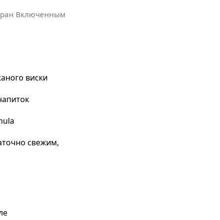
кран Включенным
аного виски
напиток
mula
аточно свежим,
ле