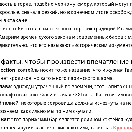
дость в горле, подобно черному юмору, который могут
зрослые, сначала резкий, но в конечном итоге освобо
 в стакане
ет в себе отголоски трех эпох: горьких традиций Италии
Америки времен сухого закона и современных баров с 
дивительно, что его называют «историческим докуме
факты, чтобы произвести впечатление 
ection
: коктейль носит то же название, что и журнал Г
м нет кроликов, но зато много парижского шарма.
лава
: однажды утраченный во времени, этот напиток б
 крафтовых коктейлей в начале XXI века. Как и винилов
й талией, некоторые сокровища должны исчезнуть на не
ознаем, как сильно мы по ним скучали.
 Bar
: этот парижский бар является родиной коктейля Бу
изобрел другие классические коктейли, такие как
Кровав