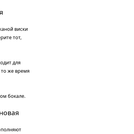
я
жаной виски
рите тот,
ходит для
 то же время
ом бокале.
иновая
ополняют