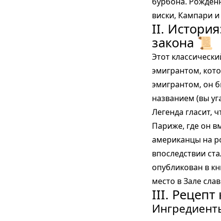
бурбона. Рожденн
виски, Кампари и
II. Истори
закона 📜
Этот классически
эмигрантом, кото
эмигрантом, он 
названием (вы уг
Легенда гласит, 
Париже, где он в
американцы на ро
впоследствии ста
опубликован в кни
место в Зале сла
III. Рецеп
Ингредиенты