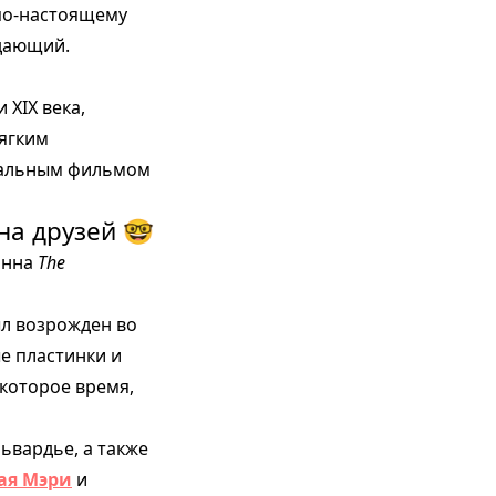
 по-настоящему
ждающий.
 XIX века,
мягким
нтальным фильмом
на друзей 🤓
винна
The
ыл возрожден во
ые пластинки и
которое время,
львардье, а также
ая Мэри
и