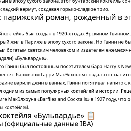
ый в эпоху сухого закона, этот бунтарский коктейль соч
 сладкий вермут, создавая горько-сладкое трио.
я: парижский роман, рожденный в эп
й коктейль был создан в 1920-х годах Эрскином Гвинном
рый жил в Париже в эпоху сухого закона. Но Гвинн не 
был богатым светским человеком и издателем ежемесяч
адали) «Бульвардье».
что Гвинн был постоянным посетителем бара Harry's New 
месте с барменом Гарри МакЭлхоном создал этот напиток
дине варили джин в ваннах, Гвинн потягивал напиток, 
л одним из самых популярных коктейлей в истории. Рец
ге МакЭлхоуна «Barflies and Cocktails» в 1927 году, что
вы коктейлей.
т коктейля «Бульвардье» 📋
 (официальные данные IBA)