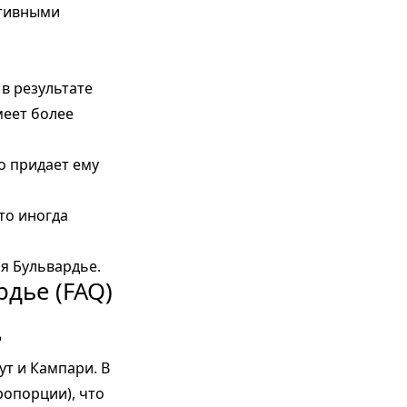
ативными
 в результате
меет более
то придает ему
то иногда
ля Бульвардье.
рдье (FAQ)
?
ут и Кампари. В
ропорции), что