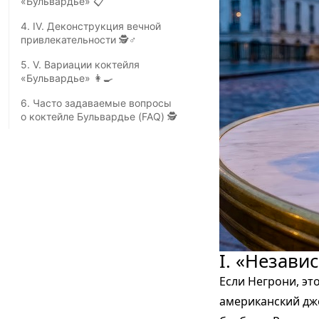
«Бульвардье» 📋
4. IV. Деконструкция вечной
привлекательности 🕵️♂️
5. Ⅴ. Вариации коктейля
«Бульвардье» 👩‍🍳
6. Часто задаваемые вопросы
о коктейле Бульвардье (FAQ) 🕵️
I. «Незави
Если Негрони, эт
американский дже