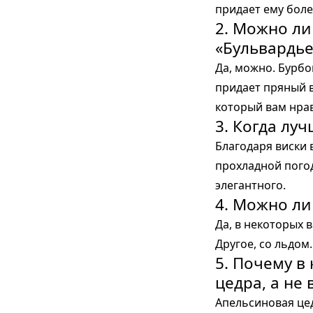
придает ему боле
2. Можно ли
«Бульвардье
Да, можно. Бурб
придает пряный в
который вам нрав
3. Когда лу
Благодаря виски 
прохладной погод
элегантного.
4. Можно ли
Да, в некоторых 
Другое, со льдом
5. Почему в
цедра, а не
Апельсиновая це