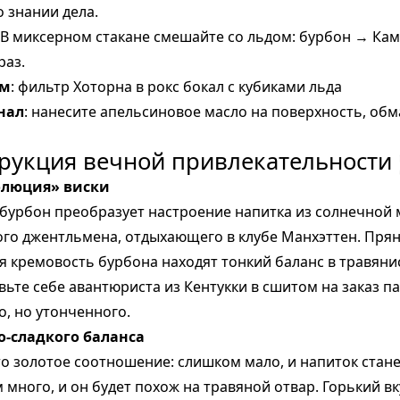
о знании дела.
: В миксерном стакане смешайте со льдом: бурбон → Ка
раз.
мм
: фильтр Хоторна в рокс бокал с кубиками льда
нал
: нанесите апельсиновое масло на поверхность, об
трукция вечной привлекательности 
олюция» виски
бурбон преобразует настроение напитка из солнечной 
ого джентльмена, отдыхающего в клубе Манхэттен. Пря
я кремовость бурбона находят тонкий баланс в травян
вьте себе авантюриста из Кентукки в сшитом на заказ 
о, но утонченного.
о-сладкого баланса
то золотое соотношение: слишком мало, и напиток стан
 много, и он будет похож на травяной отвар. Горький в