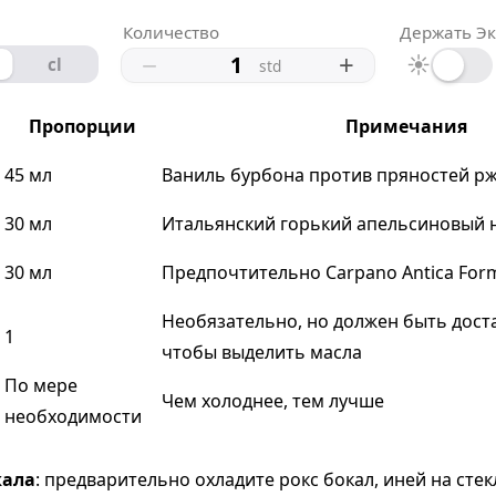
Количество
Держать Э
−
+
☀
cl
std
Пропорции
Примечания
45 мл
Ваниль бурбона против пряностей рж
30 мл
Итальянский горький апельсиновый 
30 мл
Предпочтительно Carpano Antica For
Необязательно, но должен быть дост
1
чтобы выделить масла
По мере
Чем холоднее, тем лучше
необходимости
кала
: предварительно охладите рокс бокал, иней на стек