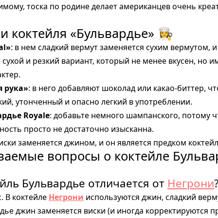
димому, тоска по родине делает американцев очень кре
 коктейля «Бульвардье» 👩‍🍳
al»
: в нем сладкий вермут заменяется сухим вермутом, и
 сухой и резкий вариант, который не менее вкусен, но и
ктер.
я рука»
: в него добавляют шоколад или какао-биттер, ч
кий, утонченный и опасно легкий в употреблении.
рдье Royale
: добавьте немного шампанского, потому ч
ность просто не достаточно изысканна.
виски заменяется джином, и он является предком коктей
ваемые вопросы о коктейле Бульва
ейль Бульвардье отличается от
Негрони
. В коктейле
Негрони
используются джин, сладкий верм
дье джин заменяется виски (и иногда корректируются п