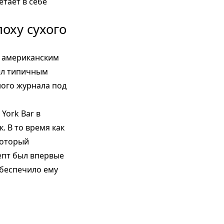
етает в себе
оху сухого
, американским
был типичным
ного журнала под
York Bar в
. В то время как
который
епт был впервые
 обеспечило ему