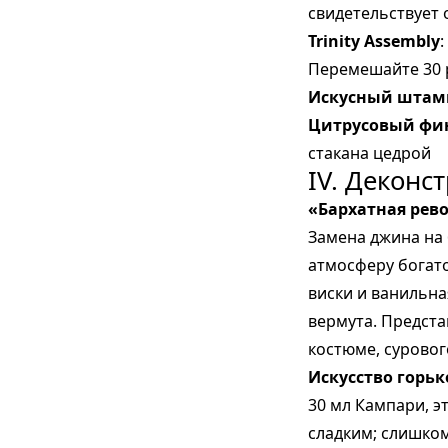
свидетельствует 
Trinity Assembly
Перемешайте 30 
Искусный шта
Цитрусовый фи
стакана цедрой
IV. Деконс
«Бархатная рев
Замена джина на 
атмосферу богат
виски и ванильна
вермута. Предста
костюме, суровог
Искусство горьк
30 мл Кампари, э
сладким; слишком