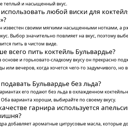
е теплый и насыщенный вкус.
 использовать любой виски для коктейл
»?
он известен своими мягкими насыщенными нотками, а р
кус. Выбор значительно повлияет на вкус, поэтому выбе
ится пить в чистом виде.
чше всего пить коктейль Бульвардье?
в основе и горьковато-сладкому вкусу он прекрасно под
ы или вечеров, когда хочется чего-то задумчивого, но в
 подавать Бульвардье без льда?
вариантах его подают без льда в охлажденном коктейльн
. Оба варианта хороши, выбирайте по своему вкусу.
 качестве гарнира используется апельс
 вишня?
дра добавляет ароматные цитрусовые масла, которые д