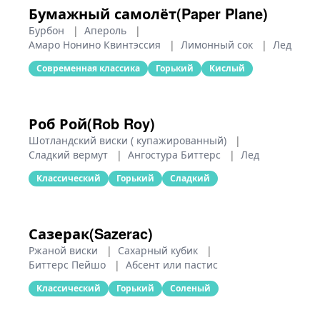
Бумажный самолёт(Paper Plane)
Бурбон
|
Апероль
|
Амаро Нонино Квинтэссия
|
Лимонный сок
|
Лед
Современная классика
Горький
Кислый
Роб Рой(Rob Roy)
Шотландский виски ( купажированный)
|
Сладкий вермут
|
Ангостура Биттерс
|
Лед
Классический
Горький
Сладкий
Сазерак(Sazerac)
Ржаной виски
|
Сахарный кубик
|
Биттерс Пейшо
|
Абсент или пастис
Классический
Горький
Соленый