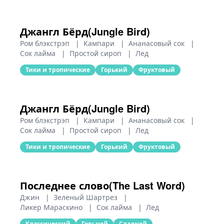
Джангл Бёрд(Jungle Bird)
Ром блэкстрэп
|
Кампари
|
Ананасовый сок
|
Сок лайма
|
Простой сироп
|
Лед
Тики и тропические
Горький
Фруктовый
Джангл Бёрд(Jungle Bird)
Ром блэкстрэп
|
Кампари
|
Ананасовый сок
|
Сок лайма
|
Простой сироп
|
Лед
Тики и тропические
Горький
Фруктовый
Последнее слово(The Last Word)
Джин
|
Зеленый Шартрез
|
Ликер Мараскино
|
Сок лайма
|
Лед
Классический
Горький
Сладкий