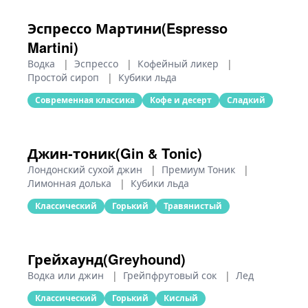
Эспрессо Мартини(Espresso
Martini)
Водка
|
Эспрессо
|
Кофейный ликер
|
Простой сироп
|
Кубики льда
Современная классика
Кофе и десерт
Сладкий
Джин-тоник(Gin & Tonic)
Лондонский сухой джин
|
Премиум Тоник
|
Лимонная долька
|
Кубики льда
Классический
Горький
Травянистый
Грейхаунд(Greyhound)
Водка или джин
|
Грейпфрутовый сок
|
Лед
Классический
Горький
Кислый