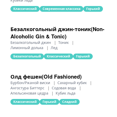
Кубики льда
Классический
Современная классика
Горький
Безалкогольный джин-тоник(Non-
Alcoholic Gin & Tonic)
Безалкогольный джин
|
Тоник
|
Лимонный долька
|
Лед
Безалкогольный
Классический
Горький
Олд фешен(Old Fashioned)
Бурбон/Ржаной виски
|
Сахарный кубик
|
Ангостура Биттерс
|
Содовая вода
|
Апельсиновая цедра
|
Кубик льда
Классический
Горький
Сладкий