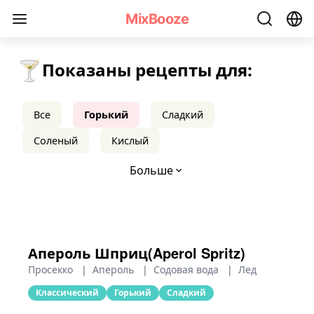
Рецепты горьких коктейлей - MixBooze
MixBooze
🍸
Показаны рецепты для:
Все
Горький
Сладкий
Соленый
Кислый
Больше
Апероль Шприц(Aperol Spritz)
Просекко
|
Апероль
|
Содовая вода
|
Лед
Классический
Горький
Сладкий