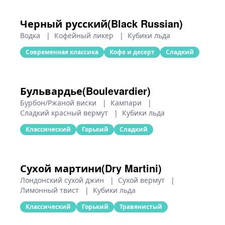
Черный русский(Black Russian)
Водка
|
Кофейный ликер
|
Кубики льда
Современная классика
Кофе и десерт
Сладкий
Бульвардье(Boulevardier)
Бурбон/Ржаной виски
|
Кампари
|
Сладкий красный вермут
|
Кубики льда
Классический
Горький
Сладкий
Сухой мартини(Dry Martini)
Лондонский сухой джин
|
Сухой вермут
|
Лимонный твист
|
Кубики льда
Классический
Горький
Травянистый