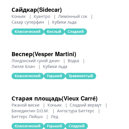
Сайдкар(Sidecar)
Коньяк
|
Куантро
|
Лимонный сок
|
Сахар суперфин
|
Кубики льда
Классический
Кислый
Сладкий
Веспер(Vesper Martini)
Лондонский сухой джин
|
Водка
|
Лилле Блан
|
Кубики льда
Классический
Горький
Травянистый
Старая площадь(Vieux Carré)
Ржаной виски
|
Коньяк
|
Сладкий вермут
|
Бенедиктин D.O.M.
|
Ангостура Биттерс
|
Биттерс Пейшо
|
Лед
Классический
Горький
Сладкий