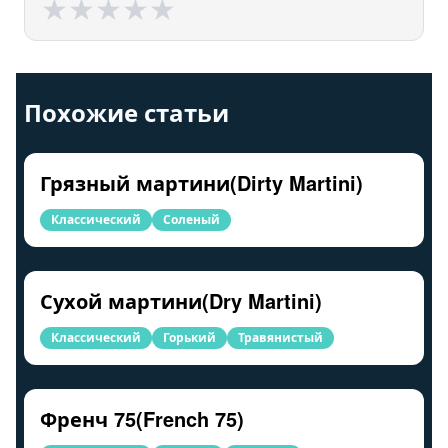
★
★
★
★
★
★
★
★
★
★
Похожие статьи
Грязный мартини(Dirty Martini)
Классический
Соленый
Сухой мартини(Dry Martini)
Классический
Горький
Травянистый
Френч 75(French 75)