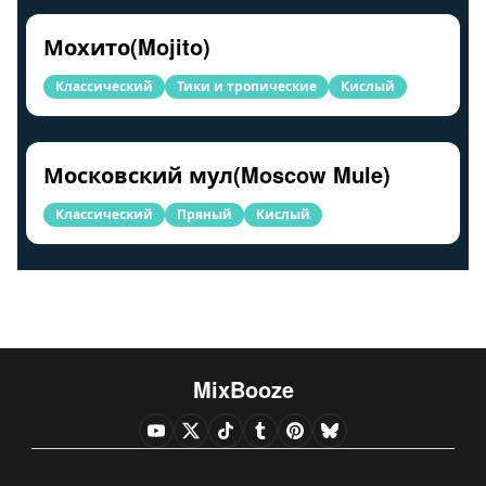
Мохито(Mojito)
Классический
Тики и тропические
Кислый
Московский мул(Moscow Mule)
Классический
Пряный
Кислый
MixBooze