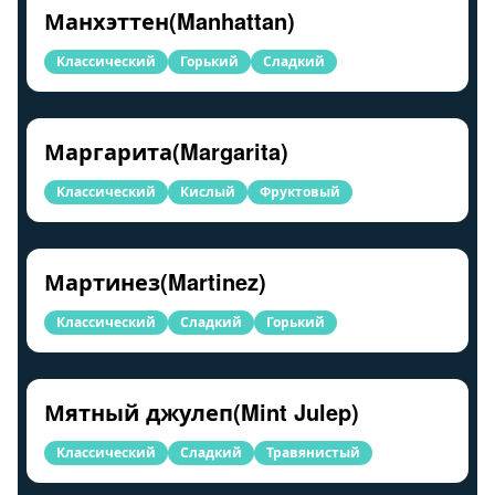
Манхэттен(Manhattan)
Классический
Горький
Сладкий
Маргарита(Margarita)
Классический
Кислый
Фруктовый
Мартинез(Martinez)
Классический
Сладкий
Горький
Мятный джулеп(Mint Julep)
Классический
Сладкий
Травянистый