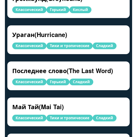
Классический
Горький
Кислый
Ураган(Hurricane)
Классический
Тики и тропические
Сладкий
Последнее слово(The Last Word)
Классический
Горький
Сладкий
Май Тай(Mai Tai)
Классический
Тики и тропические
Сладкий