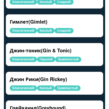
Классический
Кислый
Сладкий
Гимлет(Gimlet)
Классический
Кислый
Сладкий
Джин-тоник(Gin & Tonic)
Классический
Горький
Травянистый
Джин Рики(Gin Rickey)
Классический
Кислый
Травянистый
Грейхаунд(Greyhound)