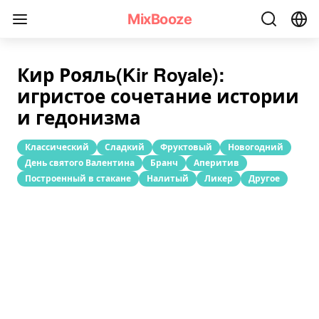
Рецепт коктейля «Кир Рояль(Kir Royale)»
MixBooze
Кир Рояль(Kir Royale):
игристое сочетание истории
и гедонизма
Классический
Сладкий
Фруктовый
Новогодний
День святого Валентина
Бранч
Аперитив
Построенный в стакане
Налитый
Ликер
Другое