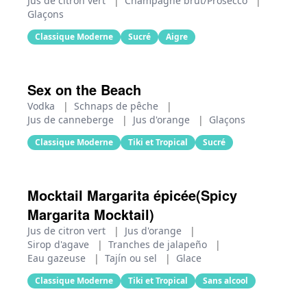
Jus de citron vert
|
Champagne brut/Prosecco
|
Glaçons
Classique Moderne
Sucré
Aigre
Sex on the Beach
Vodka
|
Schnaps de pêche
|
Jus de canneberge
|
Jus d'orange
|
Glaçons
Classique Moderne
Tiki et Tropical
Sucré
Mocktail Margarita épicée(Spicy
Margarita Mocktail)
Jus de citron vert
|
Jus d'orange
|
Sirop d'agave
|
Tranches de jalapeño
|
Eau gazeuse
|
Tajín ou sel
|
Glace
Classique Moderne
Tiki et Tropical
Sans alcool