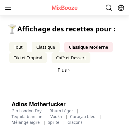
Recettes de Cocktails Classiques Modernes - MixBooze
MixBooze
🍸
Affichage des recettes pour :
Tout
Classique
Classique Moderne
Tiki et Tropical
Café et Dessert
Plus
Adios Motherfucker
Gin London Dry
|
Rhum Léger
|
Tequila blanche
|
Vodka
|
Curaçao bleu
|
Mélange aigre
|
Sprite
|
Glaçons