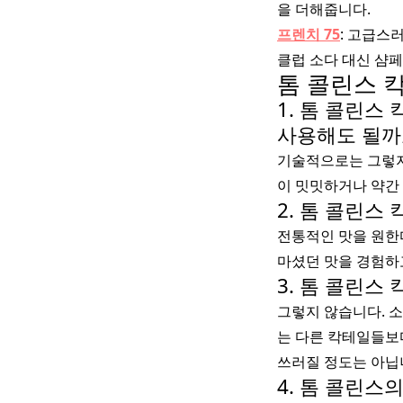
을 더해줍니다.
프렌치 75
: 고급스
클럽 소다 대신 샴
톰 콜린스 칵
1. 톰 콜린스
사용해도 될까
기술적으로는 그렇지
이 밋밋하거나 약간
2. 톰 콜린스
전통적인 맛을 원한
마셨던 맛을 경험하고
3. 톰 콜린스
그렇지 않습니다. 
는 다른 칵테일들보
쓰러질 정도는 아닙
4. 톰 콜린스