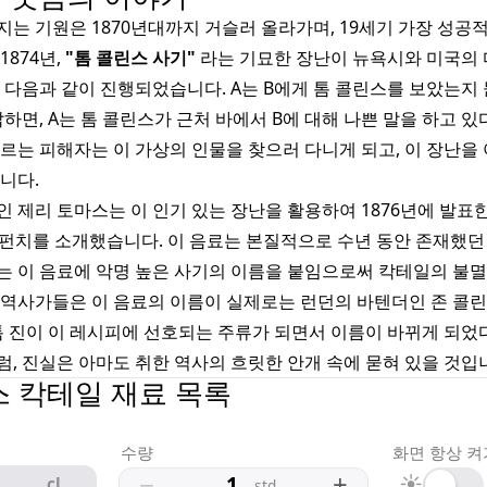
는 기원은 1870년대까지 거슬러 올라가며, 19세기 가장 성공
1874년,
"톰 콜린스 사기"
라는 기묘한 장난이 뉴욕시와 미국의 
 다음과 같이 진행되었습니다. A는 B에게 톰 콜린스를 보았는지 
답하면, A는 톰 콜린스가 근처 바에서 B에 대해 나쁜 말을 하고 
르는 피해자는 이 가상의 인물을 찾으러 다니게 되고, 이 장난을
니다.
 제리 토마스는 이 인기 있는 장난을 활용하여 1876년에 발표
 펀치를 소개했습니다. 이 음료는 본질적으로 수년 동안 존재했던
는 이 음료에 악명 높은 사기의 이름을 붙임으로써 칵테일의 불
 역사가들은 이 음료의 이름이 실제로는 런던의 바텐더인 존 콜린
톰 진이 이 레시피에 선호되는 주류가 되면서 이름이 바뀌게 되었
, 진실은 아마도 취한 역사의 흐릿한 안개 속에 묻혀 있을 것입
스 칵테일 재료 목록
수량
화면 항상 켜
−
+
☀
cl
std