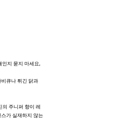
왜인지 묻지 마세요,
바비큐나 튀긴 닭과
진의 주니퍼 향이 레
린스가 실재하지 않는