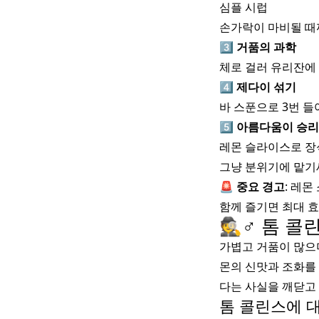
심플 시럽
손가락이 마비될 때까
3️⃣
거품의 과학
체로 걸러 유리잔에
4️⃣
제다이 섞기
바 스푼으로 3번 
5️⃣
아름다움이 승
레몬 슬라이스로 장식
그냥 분위기에 맡기세
🚨
중요 경고
: 레
함께 즐기면 최대 효
🕵️♂ 톰 
가볍고 거품이 많으며
몬의 신맛과 조화를
다는 사실을 깨닫고
톰 콜린스에 