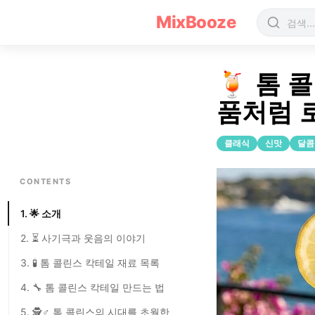
톰 콜린스(Tom Collins) 칵테일 레시피
MixBooze
🍹 톰 콜
품처럼 
클래식
신맛
달콤
CONTENTS
1. 🌟 소개
2. ⏳ 사기극과 웃음의 이야기
3. 🧪 톰 콜린스 칵테일 재료 목록
4. 🔧 톰 콜린스 칵테일 만드는 법
5. 🕵️♂ 톰 콜린스의 시대를 초월한