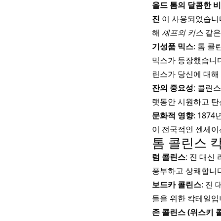
올드 톰의 달콤한 
진
이 사용되었습니다
해
셰프의 키스
같은
기성품 믹스
: 톰 
믹스가 등장했습니다
린스가 당신에 대해
잔의 중요성
: 콜린
랫동안 시원하고 탄
문화적 영향
: 18
이 전국적인 센세이
톰 콜린스 칵테
럼 콜린스
: 진 대
풍부하고 상쾌합니다
보드카 콜린스
: 진
들을 위한 칵테일입
존 콜린스 (위스키 