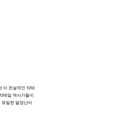
한 이 전설적인 칵테
져 칵테일 역사가들이
은 유일한 말장난이