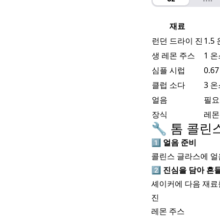
재료
런던 드라이 진
1.5
생 레몬 주스
1 
심플 시럽
0.6
클럽 소다
3 
얼음
필요
장식
레몬
🔧 톰 콜린
1️⃣
얼음 준비
콜린스 글라스에 얼
2️⃣
진심을 담아 흔
셰이커에 다음 재료
진
레몬 주스