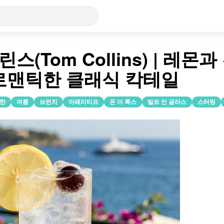
린스(Tom Collins) | 레몬
로맨틱한 클래식 칵테일
한
여름
브런치
아페리티프
온 더 록스
빌트 인 글라스
스터링