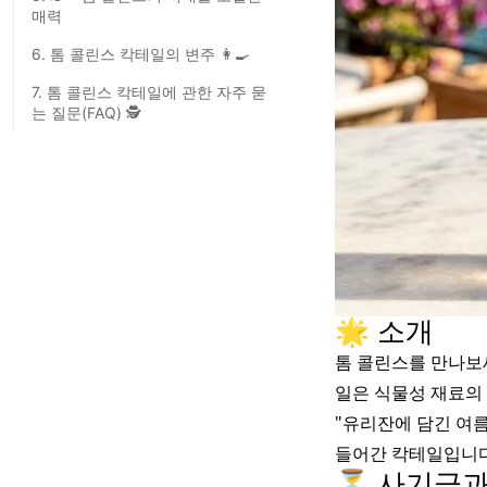
매력
6. 톰 콜린스 칵테일의 변주 👩‍🍳
7. 톰 콜린스 칵테일에 관한 자주 묻
는 질문(FAQ) 🕵️
🌟 소개
톰 콜린스를 만나보세
일은 식물성 재료의
"유리잔에 담긴 여름
들어간 칵테일입니다
⏳ 사기극과