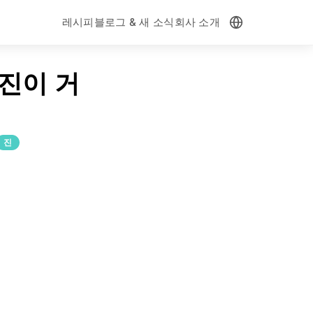
레시피
블로그 & 새 소식
회사 소개
과 진이 거
진