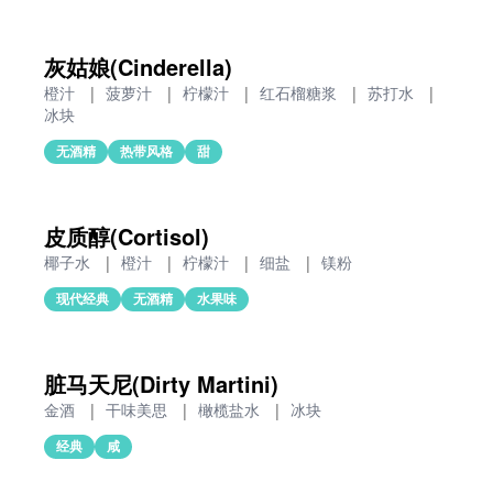
灰姑娘(Cinderella)
橙汁
|
菠萝汁
|
柠檬汁
|
红石榴糖浆
|
苏打水
|
冰块
无酒精
热带风格
甜
皮质醇(Cortisol)
椰子水
|
橙汁
|
柠檬汁
|
细盐
|
镁粉
现代经典
无酒精
水果味
脏马天尼(Dirty Martini)
金酒
|
干味美思
|
橄榄盐水
|
冰块
经典
咸