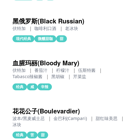
黑俄罗斯(Black Russian)
伏特加
|
咖啡利口酒
|
老冰块
现代经典
微醺甜咖
甜
血腥玛丽(Bloody Mary)
伏特加
|
番茄汁
|
柠檬汁
|
伍斯特酱
|
Tabasco辣椒酱
|
黑胡椒
|
芹菜盐
经典
咸
辛辣
花花公子(Boulevardier)
波本/黑麦威士忌
|
金巴利(Campari)
|
甜红味美思
|
冰块
经典
苦
甜