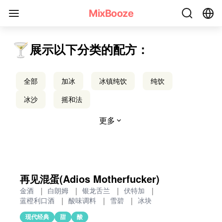
搅拌鸡尾酒配方 - MixBooze
MixBooze
🍸
展示以下分类的配方：
全部
加冰
冰镇纯饮
纯饮
冰沙
摇和法
更多
再见混蛋(Adios Motherfucker)
金酒
|
白朗姆
|
银龙舌兰
|
伏特加
|
蓝橙利口酒
|
酸味调料
|
雪碧
|
冰块
现代经典
甜
酸