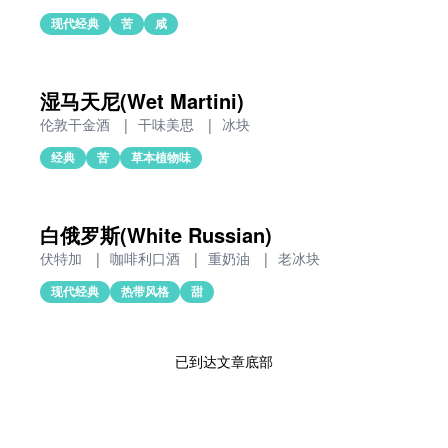
现代经典
苦
咸
湿马天尼(Wet Martini)
伦敦干金酒
|
干味美思
|
冰块
经典
苦
草本植物味
白俄罗斯(White Russian)
伏特加
|
咖啡利口酒
|
重奶油
|
老冰块
现代经典
热带风格
甜
已到达文章底部