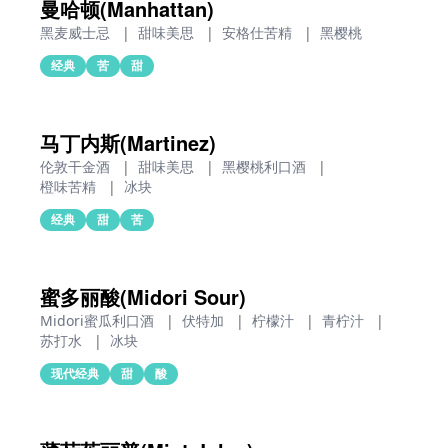
曼哈顿(Manhattan)
黑麦威士忌
|
甜味美思
|
安格仕苦精
|
黑樱桃
经典
苦
甜
马丁内斯(Martinez)
伦敦干金酒
|
甜味美思
|
黑樱桃利口酒
|
橙味苦精
|
冰块
经典
甜
苦
蜜多丽酸(Midori Sour)
Midori蜜瓜利口酒
|
伏特加
|
柠檬汁
|
青柠汁
|
苏打水
|
冰块
现代经典
甜
酸