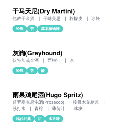
干马天尼(Dry Martini)
伦敦干金酒
|
干味美思
|
柠檬皮
|
冰块
经典
苦
草本植物味
灰狗(Greyhound)
伏特加或金酒
|
西柚汁
|
冰
经典
苦
酸
雨果鸡尾酒(Hugo Spritz)
普罗塞克起泡酒(Prosecco)
|
接骨木花糖浆
|
苏打水
|
青柠
|
薄荷叶
|
冰块
现代经典
甜
水果味