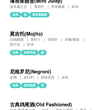
薄荷茱丽普(Mint Julep)
波本威士忌
|
薄荷叶
|
简单糖浆
|
碎冰
经典
甜
草本植物味
莫吉托(Mojito)
白朗姆酒
|
青柠汁
|
薄荷叶
|
蔗糖/糖浆
|
苏打水
|
碎冰
经典
热带风格
酸
尼格罗尼(Negroni)
金酒
|
金巴利
|
甜味美思
|
冰块
经典
现代经典
苦
古典鸡尾酒(Old Fashioned)