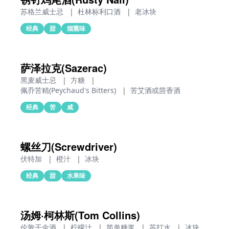
苏格兰威士忌
|
杜林标利口酒
|
老冰块
经典
甜
烟熏味
萨泽拉克(Sazerac)
黑麦威士忌
|
方糖
|
佩乔苦精(Peychaud's Bitters)
|
苦艾酒或茴香酒
经典
苦
咸
螺丝刀(Screwdriver)
伏特加
|
橙汁
|
冰块
经典
甜
水果味
汤姆·柯林斯(Tom Collins)
伦敦干金酒
|
柠檬汁
|
简单糖浆
|
苏打水
|
冰块