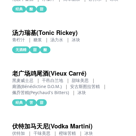
经典
酸
甜
汤力瑞基(Tonic Rickey)
青柠汁
|
糖浆
|
汤力水
|
冰块
无酒精
甜
酸
老广场鸡尾酒(Vieux Carré)
黑麦威士忌
|
干邑白兰地
|
甜味美思
|
廊酒(Bénédictine D.O.M.)
|
安古斯图拉苦精
|
佩乔苦精(Peychaud's Bitters)
|
冰块
经典
苦
甜
伏特加马天尼(Vodka Martini)
伏特加
|
干味美思
|
橙味苦精
|
冰块