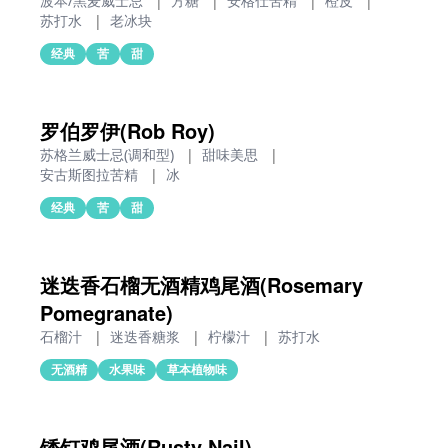
波本/黑麦威士忌
|
方糖
|
安格仕苦精
|
橙皮
|
苏打水
|
老冰块
经典
苦
甜
罗伯罗伊(Rob Roy)
苏格兰威士忌(调和型)
|
甜味美思
|
安古斯图拉苦精
|
冰
经典
苦
甜
迷迭香石榴无酒精鸡尾酒(Rosemary
Pomegranate)
石榴汁
|
迷迭香糖浆
|
柠檬汁
|
苏打水
无酒精
水果味
草本植物味
锈钉鸡尾酒(Rusty Nail)