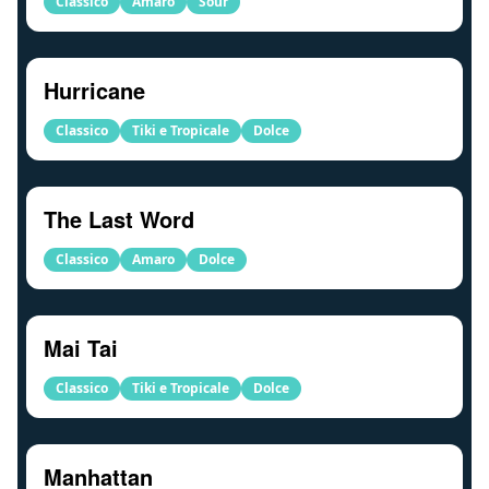
Classico
Amaro
Sour
Hurricane
Classico
Tiki e Tropicale
Dolce
The Last Word
Classico
Amaro
Dolce
Mai Tai
Classico
Tiki e Tropicale
Dolce
Manhattan