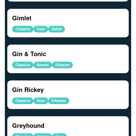
Gimlet
Classico
Sour
Dolce
Gin & Tonic
Classico
Amaro
Erbaceo
Gin Rickey
Classico
Sour
Erbaceo
Greyhound