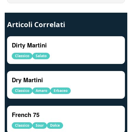
Articoli Correlati
Dirty Martini
Classico
Salato
Dry Martini
Classico
Amaro
Erbaceo
French 75
Classico
Sour
Dolce