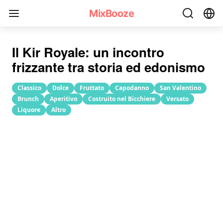
Ricetta del cocktail Kir Royale
MixBooze
Il Kir Royale: un incontro
frizzante tra storia ed edonismo
Classico
Dolce
Fruttato
Capodanno
San Valentino
Brunch
Aperitivo
Costruito nel Bicchiere
Versato
Liquore
Altro