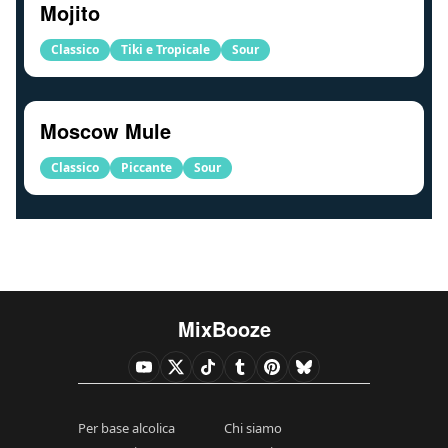
Mojito
Classico
Tiki e Tropicale
Sour
Moscow Mule
Classico
Piccante
Sour
MixBooze
Per base alcolica
Chi siamo