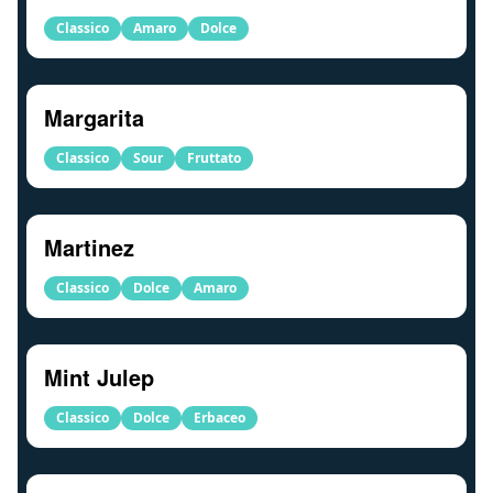
Classico
Amaro
Dolce
Margarita
Classico
Sour
Fruttato
Martinez
Classico
Dolce
Amaro
Mint Julep
Classico
Dolce
Erbaceo