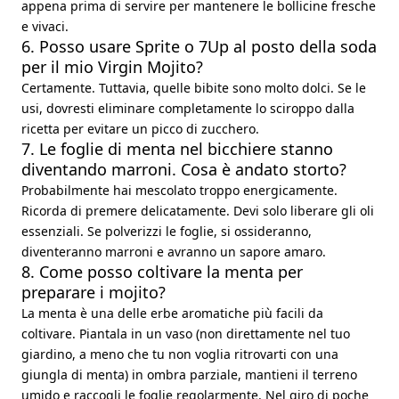
appena prima di servire per mantenere le bollicine fresche
e vivaci.
6. Posso usare Sprite o 7Up al posto della soda
per il mio Virgin Mojito?
Certamente. Tuttavia, quelle bibite sono molto dolci. Se le
usi, dovresti eliminare completamente lo sciroppo dalla
ricetta per evitare un picco di zucchero.
7. Le foglie di menta nel bicchiere stanno
diventando marroni. Cosa è andato storto?
Probabilmente hai mescolato troppo energicamente.
Ricorda di premere delicatamente. Devi solo liberare gli oli
essenziali. Se polverizzi le foglie, si ossideranno,
diventeranno marroni e avranno un sapore amaro.
8. Come posso coltivare la menta per
preparare i mojito?
La menta è una delle erbe aromatiche più facili da
coltivare. Piantala in un vaso (non direttamente nel tuo
giardino, a meno che tu non voglia ritrovarti con una
giungla di menta) in ombra parziale, mantieni il terreno
umido e raccogli le foglie regolarmente. Nel giro di poche