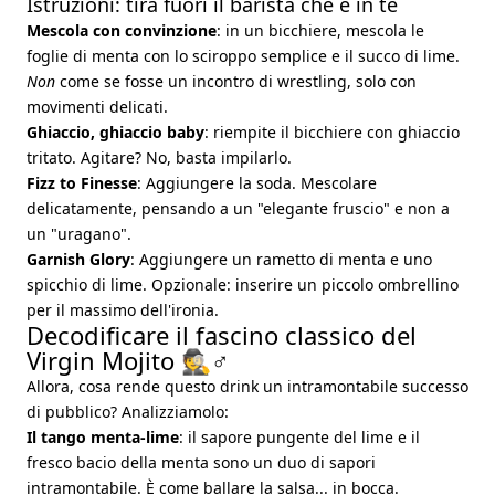
Istruzioni: tira fuori il barista che è in te
Mescola con convinzione
: in un bicchiere, mescola le
foglie di menta con lo sciroppo semplice e il succo di lime.
Non
come se fosse un incontro di wrestling, solo con
movimenti delicati.
Ghiaccio, ghiaccio baby
: riempite il bicchiere con ghiaccio
tritato. Agitare? No, basta impilarlo.
Fizz to Finesse
: Aggiungere la soda. Mescolare
delicatamente, pensando a un "elegante fruscio" e non a
un "uragano".
Garnish Glory
: Aggiungere un rametto di menta e uno
spicchio di lime. Opzionale: inserire un piccolo ombrellino
per il massimo dell'ironia.
Decodificare il fascino classico del
Virgin Mojito 🕵️♂️
Allora, cosa rende questo drink un intramontabile successo
di pubblico? Analizziamolo:
Il tango menta-lime
: il sapore pungente del lime e il
fresco bacio della menta sono un duo di sapori
intramontabile. È come ballare la salsa... in bocca.