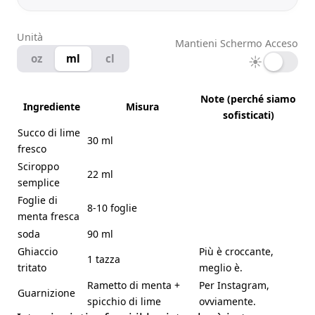
Unità
Mantieni Schermo Acceso
oz
ml
cl
☀
Note (perché siamo
Ingrediente
Misura
sofisticati)
Succo di lime
30 ml
fresco
Sciroppo
22 ml
semplice
Foglie di
8-10 foglie
menta fresca
soda
90 ml
Ghiaccio
Più è croccante,
1 tazza
tritato
meglio è.
Rametto di menta +
Per Instagram,
Guarnizione
spicchio di lime
ovviamente.