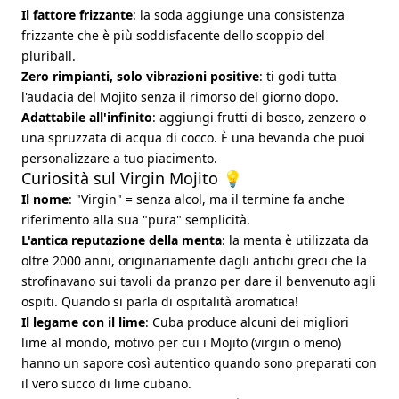
Il fattore frizzante
: la soda aggiunge una consistenza
frizzante che è più soddisfacente dello scoppio del
pluriball.
Zero rimpianti, solo vibrazioni positive
: ti godi tutta
l'audacia del Mojito senza il rimorso del giorno dopo.
Adattabile all'infinito
: aggiungi frutti di bosco, zenzero o
una spruzzata di acqua di cocco. È una bevanda che puoi
personalizzare a tuo piacimento.
Curiosità sul Virgin Mojito 💡
Il nome
: "Virgin" = senza alcol, ma il termine fa anche
riferimento alla sua "pura" semplicità.
L'antica reputazione della menta
: la menta è utilizzata da
oltre 2000 anni, originariamente dagli antichi greci che la
strofinavano sui tavoli da pranzo per dare il benvenuto agli
ospiti. Quando si parla di ospitalità aromatica!
Il legame con il lime
: Cuba produce alcuni dei migliori
lime al mondo, motivo per cui i Mojito (virgin o meno)
hanno un sapore così autentico quando sono preparati con
il vero succo di lime cubano.