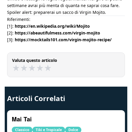
settimane avrai più menta di quanta ne saprai cosa fare.
Spoiler alert: preparerai un sacco di Virgin Mojito.
Riferimenti:
[1]:
https://en.wikipedia.org/wiki/Mojito
[2]:
https://abeautifulmess.com/virgin-mojito
[3]:
https://mocktails101.com/virgin-mojito-recipe/
Valuta questo articolo
★
★
★
★
★
★
★
★
★
★
Articoli Correlati
Mai Tai
Classico
Tiki e Tropicale
Dolce