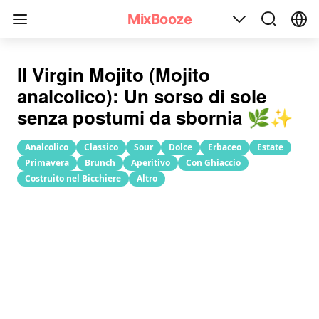
Ricetta Mocktail Virgin Mojito (Mojito analcolico)
MixBooze
Il Virgin Mojito (Mojito
analcolico): Un sorso di sole
senza postumi da sbornia 🌿✨
Analcolico
Classico
Sour
Dolce
Erbaceo
Estate
Primavera
Brunch
Aperitivo
Con Ghiaccio
Costruito nel Bicchiere
Altro