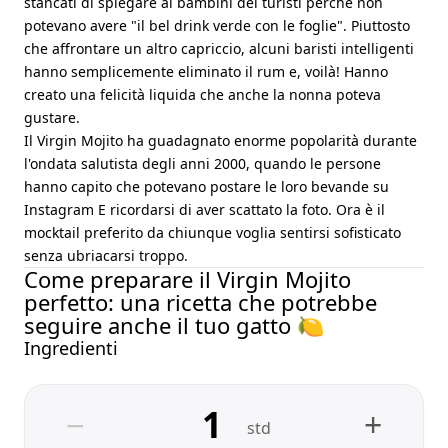
stancati di spiegare ai bambini dei turisti perché non
potevano avere "il bel drink verde con le foglie". Piuttosto
che affrontare un altro capriccio, alcuni baristi intelligenti
hanno semplicemente eliminato il rum e, voilà! Hanno
creato una felicità liquida che anche la nonna poteva
gustare.
Il Virgin Mojito ha guadagnato enorme popolarità durante
l'ondata salutista degli anni 2000, quando le persone
hanno capito che potevano postare le loro bevande su
Instagram E ricordarsi di aver scattato la foto. Ora è il
mocktail preferito da chiunque voglia sentirsi sofisticato
senza ubriacarsi troppo.
Come preparare il Virgin Mojito
perfetto: una ricetta che potrebbe
seguire anche il tuo gatto 🍋
Ingredienti
−
+
std