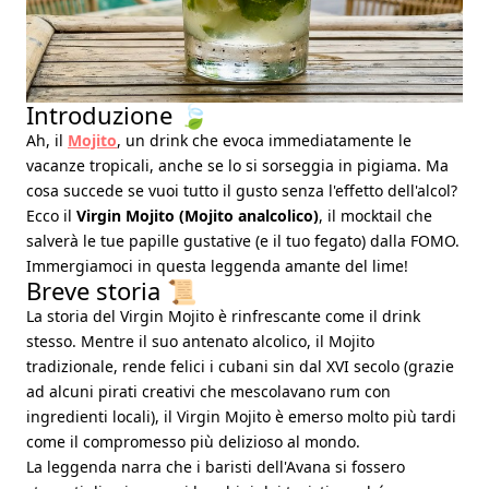
Introduzione 🍃
Ah, il
Mojito
, un drink che evoca immediatamente le
vacanze tropicali, anche se lo si sorseggia in pigiama. Ma
cosa succede se vuoi tutto il gusto senza l'effetto dell'alcol?
Ecco il
Virgin Mojito (Mojito analcolico)
, il mocktail che
salverà le tue papille gustative (e il tuo fegato) dalla FOMO.
Immergiamoci in questa leggenda amante del lime!
Breve storia 📜
La storia del Virgin Mojito è rinfrescante come il drink
stesso. Mentre il suo antenato alcolico, il Mojito
tradizionale, rende felici i cubani sin dal XVI secolo (grazie
ad alcuni pirati creativi che mescolavano rum con
ingredienti locali), il Virgin Mojito è emerso molto più tardi
come il compromesso più delizioso al mondo.
La leggenda narra che i baristi dell'Avana si fossero