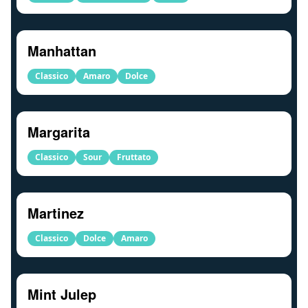
Manhattan
Classico
Amaro
Dolce
Margarita
Classico
Sour
Fruttato
Martinez
Classico
Dolce
Amaro
Mint Julep