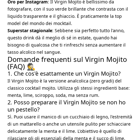
Oro per Instagram
: Il Virgin Mojito è bellissimo da
fotografare, con il suo verde brillante che contrasta con il
liquido trasparente e il ghiaccio. È praticamente la top
model del mondo dei mocktail.
Superstar stagionale
: Sebbene sia perfetto tutto l'anno,
questo drink dà il meglio di sé in estate, quando hai
bisogno di qualcosa che ti rinfreschi senza aumentare il
tasso alcolico nel sangue.
Domande frequenti sul Virgin Mojito
(FAQ) 🕵️
1. Che cos'è esattamente un Virgin Mojito?
Il Virgin Mojito è la versione analcolica (zero gradi) del
classico cocktail mojito. Utilizza gli stessi ingredienti base:
menta, lime, sciroppo, soda, ma senza rum.
2. Posso preparare il Virgin Mojito se non ho
un pestello?
Sì. Puoi usare il manico di un cucchiaio di legno, l'estremità
di un mattarello o anche un utensile pulito per schiacciare
delicatamente la menta e il lime. L'obiettivo è quello di
rilasciare gli oli essenziali della menta e il succo di lime,