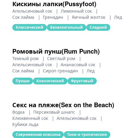
Кискины лапки(Pussyfoot)
Апельсиновый сок
|
Лимонный сок
|
Сок лайма
|
Гренадин
|
Яичный желток
|
Лед
Классический
Безалкогольный
Сладкий
Pомовый пунш(Rum Punch)
Темный ром
|
Светлый ром
|
Апельсиновый сок
|
Ананасовый сок
|
Сок лайма
|
Сироп гренадин
|
Лед
Пунши
Классический
Фруктовый
Секс на пляже(Sex on the Beach)
Водка
|
Персиковый шнапс
|
Клюквенный сок
|
Апельсиновый сок
|
Кубики льда
Современная классика
Тики и тропические