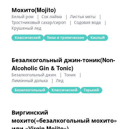
Мохито(Mojito)
Белый ром
|
Сок лайма
|
Листья мяты
|
Тростниковый сахар/сироп
|
Содовая вода
|
Крушеный лед
Классический
Тики и тропические
Кислый
Безалкогольный джин-тоник(Non-
Alcoholic Gin & Tonic)
Безалкогольный джин
|
Тоник
|
Лимонный долька
|
Лед
Безалкогольный
Классический
Горький
Виргинский
мохито(«безалкогольный мохито»
или «Virgin Mojito»)