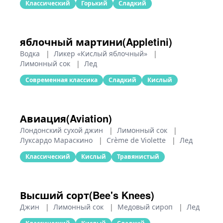
Классический
Горький
Сладкий
яблочный мартини(Appletini)
Водка
|
Ликер «Кислый яблочный»
|
Лимонный сок
|
Лед
Современная классика
Сладкий
Кислый
Авиация(Aviation)
Лондонский сухой джин
|
Лимонный сок
|
Луксардо Мараскино
|
Crème de Violette
|
Лед
Классический
Кислый
Травянистый
Высший сорт(Bee's Knees)
Джин
|
Лимонный сок
|
Медовый сироп
|
Лед