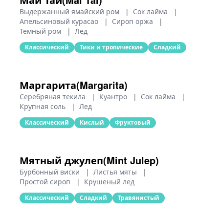
Выдержанный ямайский ром
|
Сок лайма
|
Апельсиновый курасао
|
Сироп оржа
|
Темный ром
|
Лед
Классический
Тики и тропические
Сладкий
Маргарита(Margarita)
Серебряная текила
|
Куантро
|
Сок лайма
|
Крупная соль
|
Лед
Классический
Кислый
Фруктовый
Мятный джулеп(Mint Julep)
Бурбонный виски
|
Листья мяты
|
Простой сироп
|
Крушеный лед
Классический
Сладкий
Травянистый