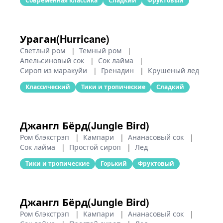
Современная классика
Сладкий
Фруктовый
Ураган(Hurricane)
Светлый ром
|
Темный ром
|
Апельсиновый сок
|
Сок лайма
|
Сироп из маракуйи
|
Гренадин
|
Крушеный лед
Классический
Тики и тропические
Сладкий
Джангл Бёрд(Jungle Bird)
Ром блэкстрэп
|
Кампари
|
Ананасовый сок
|
Сок лайма
|
Простой сироп
|
Лед
Тики и тропические
Горький
Фруктовый
Джангл Бёрд(Jungle Bird)
Ром блэкстрэп
|
Кампари
|
Ананасовый сок
|