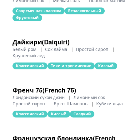
Лимонный сок
|
Мелкая соль
|
Порошок магния
Современная классика
Безалкогольный
Фруктовый
Дайкири(Daiquiri)
Белый ром
|
Сок лайма
|
Простой сироп
|
Крушеный лед
Классический
Тики и тропические
Кислый
Френч 75(French 75)
Лондонский сухой джин
|
Лимонный сок
|
Простой сироп
|
Брют Шампань
|
Кубики льда
Классический
Кислый
Сладкий
Французская блондинка(French