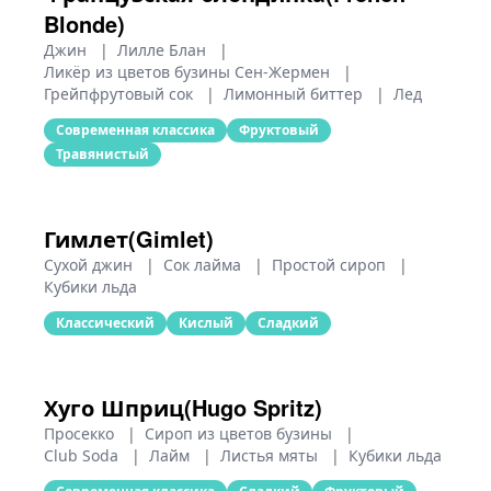
Blonde)
Джин
|
Лилле Блан
|
Ликёр из цветов бузины Сен-Жермен
|
Грейпфрутовый сок
|
Лимонный биттер
|
Лед
Современная классика
Фруктовый
Травянистый
Гимлет(Gimlet)
Сухой джин
|
Сок лайма
|
Простой сироп
|
Кубики льда
Классический
Кислый
Сладкий
Хуго Шприц(Hugo Spritz)
Просекко
|
Сироп из цветов бузины
|
Club Soda
|
Лайм
|
Листья мяты
|
Кубики льда