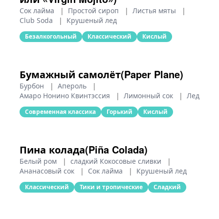
Сок лайма
|
Простой сироп
|
Листья мяты
|
Club Soda
|
Крушеный лед
Безалкогольный
Классический
Кислый
Бумажный самолёт(Paper Plane)
Бурбон
|
Апероль
|
Амаро Нонино Квинтэссия
|
Лимонный сок
|
Лед
Современная классика
Горький
Кислый
Пина колада(Piña Colada)
Белый ром
|
сладкий Кокосовые сливки
|
Ананасовый сок
|
Сок лайма
|
Крушеный лед
Классический
Тики и тропические
Сладкий