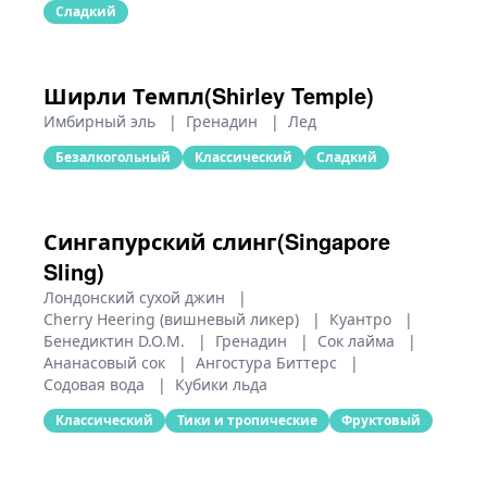
Сладкий
Ширли Темпл(Shirley Temple)
Имбирный эль
|
Гренадин
|
Лед
Безалкогольный
Классический
Сладкий
Сингапурский слинг(Singapore
Sling)
Лондонский сухой джин
|
Cherry Heering (вишневый ликер)
|
Куантро
|
Бенедиктин D.O.M.
|
Гренадин
|
Сок лайма
|
Ананасовый сок
|
Ангостура Биттерс
|
Содовая вода
|
Кубики льда
Классический
Тики и тропические
Фруктовый