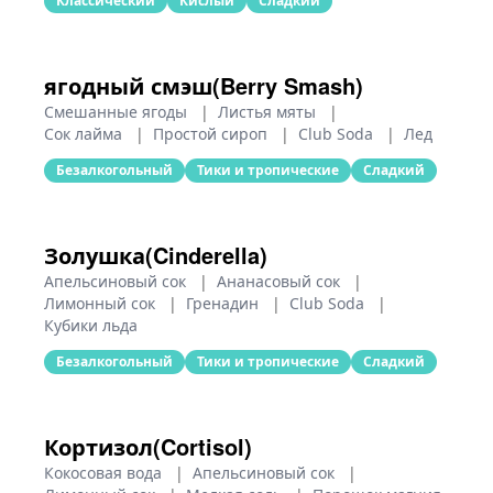
Классический
Кислый
Сладкий
ягодный смэш(Berry Smash)
Смешанные ягоды
|
Листья мяты
|
Сок лайма
|
Простой сироп
|
Club Soda
|
Лед
Безалкогольный
Тики и тропические
Сладкий
Золушка(Cinderella)
Апельсиновый сок
|
Ананасовый сок
|
Лимонный сок
|
Гренадин
|
Club Soda
|
Кубики льда
Безалкогольный
Тики и тропические
Сладкий
Кортизол(Cortisol)
Кокосовая вода
|
Апельсиновый сок
|