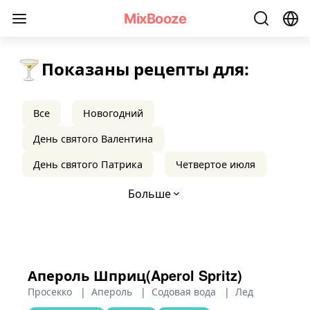
Рецепты весенних коктейлей - MixBooze
MixBooze
🍸
Показаны рецепты для:
Все
Новогодний
День святого Валентина
День святого Патрика
Четвертое июля
Больше
Апероль Шприц(Aperol Spritz)
Просекко
|
Апероль
|
Содовая вода
|
Лед