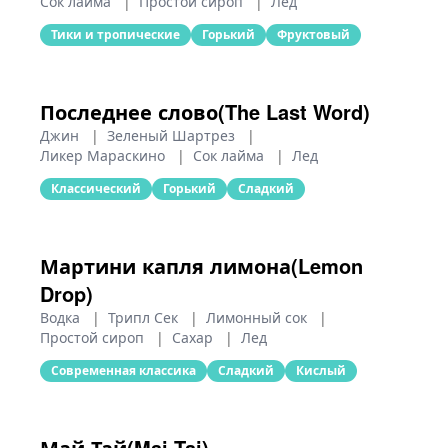
Сок лайма
|
Простой сироп
|
Лед
Тики и тропические
Горький
Фруктовый
Последнее слово(The Last Word)
Джин
|
Зеленый Шартрез
|
Ликер Мараскино
|
Сок лайма
|
Лед
Классический
Горький
Сладкий
Мартини капля лимона(Lemon
Drop)
Водка
|
Трипл Сек
|
Лимонный сок
|
Простой сироп
|
Сахар
|
Лед
Современная классика
Сладкий
Кислый
Май Тай(Mai Tai)