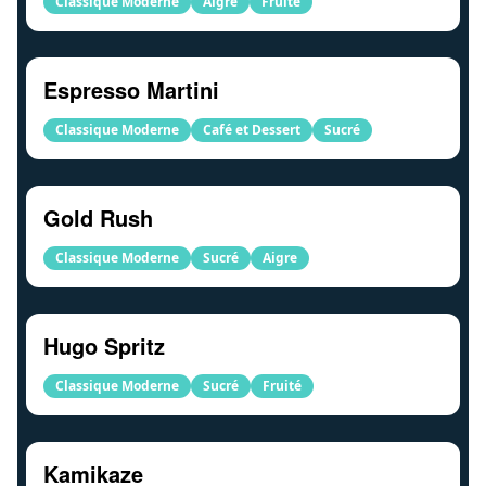
Classique Moderne
Aigre
Fruité
Espresso Martini
Classique Moderne
Café et Dessert
Sucré
Gold Rush
Classique Moderne
Sucré
Aigre
Hugo Spritz
Classique Moderne
Sucré
Fruité
Kamikaze