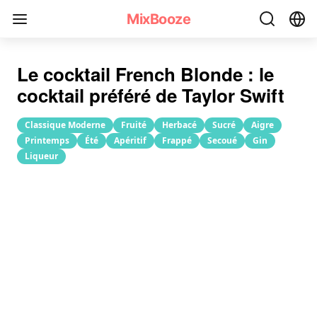
Recette du cocktail French Blonde(Blonde française)
MixBooze
Le cocktail French Blonde : le
cocktail préféré de Taylor Swift
Classique Moderne
Fruité
Herbacé
Sucré
Aigre
Printemps
Été
Apéritif
Frappé
Secoué
Gin
Liqueur