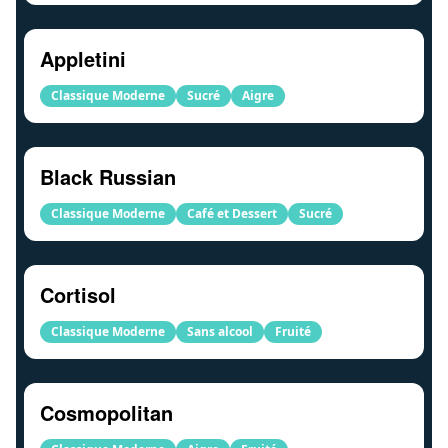
Appletini
Classique Moderne
Sucré
Aigre
Black Russian
Classique Moderne
Café et Dessert
Sucré
Cortisol
Classique Moderne
Sans alcool
Fruité
Cosmopolitan