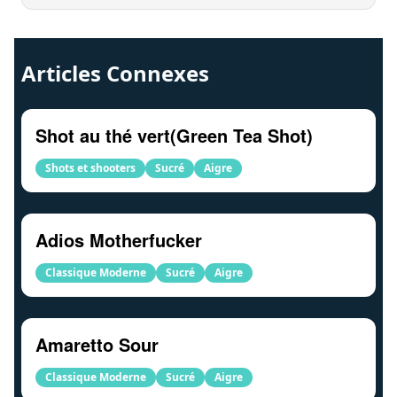
Articles Connexes
Shot au thé vert(Green Tea Shot)
Shots et shooters
Sucré
Aigre
Adios Motherfucker
Classique Moderne
Sucré
Aigre
Amaretto Sour
Classique Moderne
Sucré
Aigre