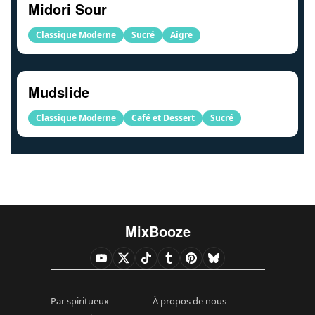
Midori Sour
Classique Moderne
Sucré
Aigre
Mudslide
Classique Moderne
Café et Dessert
Sucré
MixBooze
Par spiritueux
À propos de nous