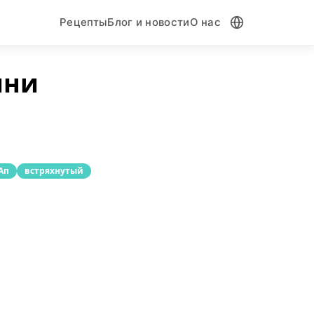
Рецепты
Блог и новости
О нас
ини
Ап
встряхнутый