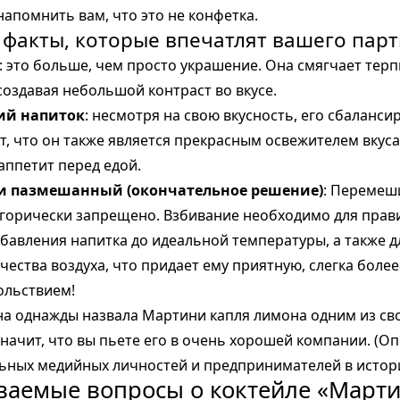
напомнить вам, что это не конфетка.
факты, которые впечатлят вашего парт
: это больше, чем просто украшение. Она смягчает терп
создавая небольшой контраст во вкусе.
кий напиток
: несмотря на свою вкусность, его сбаланс
, что он также является прекрасным освежителем вкуса
ппетит перед едой.
и пазмешанный (окончательное решение)
: Перемеш
тегорически запрещено. Взбивание необходимо для прав
бавления напитка до идеальной температуры, а также 
ества воздуха, что придает ему приятную, слегка более 
ольствием!
она однажды назвала Мартини капля лимона одним из с
 значит, что вы пьете его в очень хорошей компании. (О
льных медийных личностей и предпринимателей в истор
аваемые вопросы о коктейле «Март