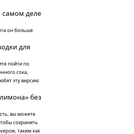
а самом деле
пта он больше
водки для
ите пойти по
нного сока,
юбят эту версию
 лимона» без
сть, вы можете
чтобы сохранить
кером, таким как