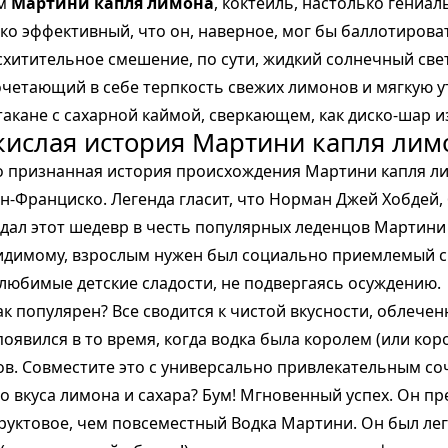
ам
Мартини капля лимона
, коктейль, настолько гениал
ко эффективный, что он, наверное, мог бы баллотирова
схитительное смешение, по сути, жидкий солнечный све
очетающий в себе терпкость свежих лимонов и мягкую 
стакане с сахарной каймой, сверкающем, как диско-шар из
кислая история Мартини капля лим
 признанная история происхождения Мартини капля ли
ан-Франциско. Легенда гласит, что Норман Джей Хобдей,
создал этот шедевр в честь популярных леденцов Мартини
видимому, взрослым нужен был социально приемлемый 
любимые детские сладости, не подвергаясь осуждению.
ак популярен? Все сводится к чистой вкусности, облечен
появился в то время, когда водка была королем (или ко
ов. Совместите это с универсально привлекательным с
го вкуса лимона и сахара? Бум! Мгновенный успех. Он пр
руктовое, чем повсеместный Водка Мартини. Он был лег