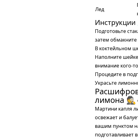
Лед
Инструкции
Подготовьте стак
затем обмакните 
В коктейльном ше
Наполните шейкер
внимание кого-то
Процедите в под
Украсьте лимонн
Расшифров
лимона 🕵️
Мартини капля л
освежает и балуе
вашим пунктом на
подготавливает в