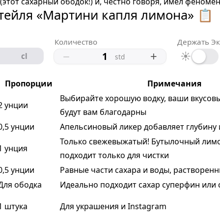
(этот сахарный ободок!) и, честно говоря, имел феноме
тейля «Мартини капля лимона» 📋
Количество
Держать Э
−
+
☀
cl
std
Пропорции
Примечания
Выбирайте хорошую водку, ваши вкусов
2 унции
будут вам благодарны
0,5 унции
Апельсиновый ликер добавляет глубину 
Только свежевыжатый! Бутылочный лим
1 унция
подходит только для чистки
0,5 унции
Равные части сахара и воды, растворен
Для ободка
Идеально подходит сахар суперфин или 
1 штука
Для украшения и Instagram