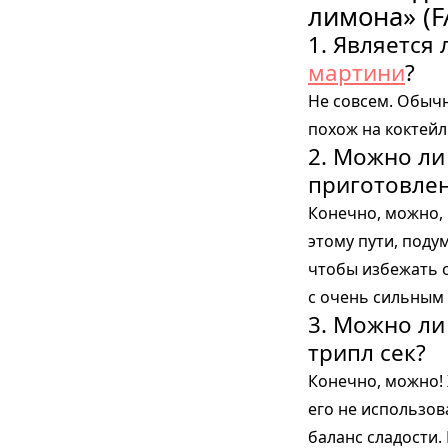
лимона» (F
1. Является
мартини
?
Не совсем. Обычн
похож на коктейл
2. Можно ли
приготовлен
Конечно, можно, 
этому пути, поду
чтобы избежать 
с очень сильным
3. Можно ли
трипл сек?
Конечно, можно! 
его не использов
баланс сладости.