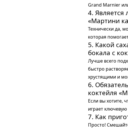
Grand Marnier ил
4. Является
«Мартини к
Технически да, м
которая помогае
5. Какой са
бокала с ко
Лучше всего подх
быстро растворяе
хрустящими и мог
6. Обязател
коктейля «М
Если вы хотите, ч
играет ключевую 
7. Как приг
Просто! Смешайте