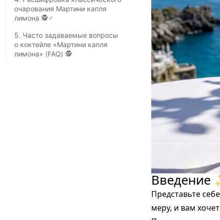
очарования Мартини капля
лимона 🕵️♂
5. Часто задаваемые вопросы
о коктейле «Мартини капля
лимона» (FAQ) 🕵️
Введение
Представьте себе
меру, и вам хоче