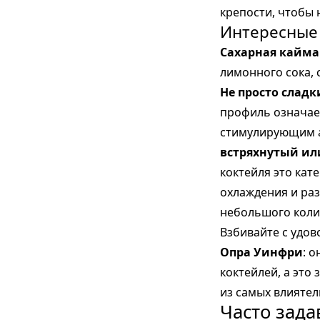
крепости, чтобы 
Интересные 
Сахарная кайма
лимонного сока, 
Не просто слад
профиль означает
стимулирующим а
встряхнутый ил
коктейля это ка
охлаждения и раз
небольшого колич
Взбивайте с удов
Опра Уинфри
: 
коктейлей, а это
из самых влияте
Часто зад