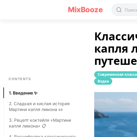
Рецепт коктейля «Мартини капля лимона(Lemon Drop)»
MixBooze
Класси
капля 
путеше
Современная класс
CONTENTS
Водка
1. Введение ✨
2. Сладкая и кислая история
Мартини капля лимона 📜
3. Рецепт коктейля «Мартини
капля лимона» 📋
4. Расшифровка классического