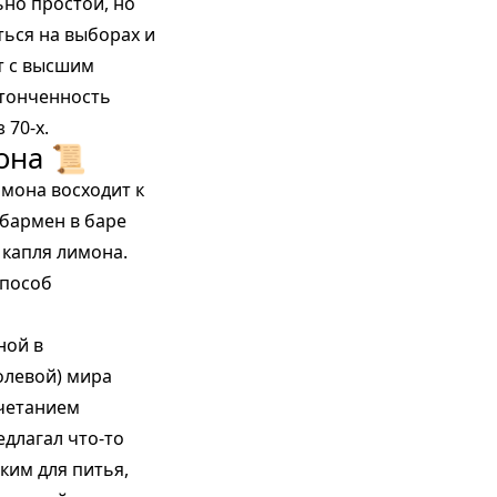
ьно простой, но
ться на выборах и
т с высшим
утонченность
 70-х.
она 📜
мона восходит к
 бармен в баре
 капля лимона.
способ
ной в
ролевой) мира
очетанием
едлагал что-то
ким для питья,