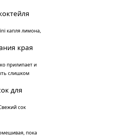
 коктейля
ini капля лимона,
пания края
гко прилипает и
быть слишком
сок для
 Свежий сок
помешивая, пока