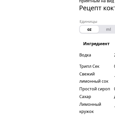
приятным на вид 
Рецепт кок
Единицы
oz
ml
Ингредиент
Водка
Трипл Сек
Свежий
лимонный сок
Простой сироп
Сахар
Лимонный
кружок