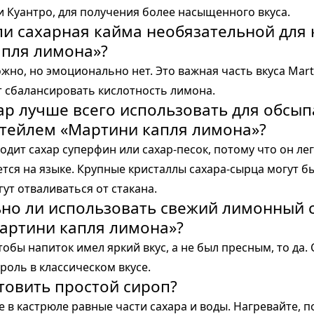
и Куантро, для получения более насыщенного вкуса.
 ли сахарная кайма необязательной для
апля лимона»?
ожно, но эмоционально нет. Это важная часть вкуса Mart
т сбалансировать кислотность лимона.
хар лучше всего использовать для обсы
ктейлем «Мартини капля лимона»?
одит сахар суперфин или сахар-песок, потому что он ле
тся на языке. Крупные кристаллы сахара-сырца могут 
ут отваливаться от стакана.
ьно ли использовать свежий лимонный 
артини капля лимона»?
тобы напиток имел яркий вкус, а не был пресным, то да.
роль в классическом вкусе.
отовить простой сироп?
 в кастрюле равные части сахара и воды. Нагревайте, 