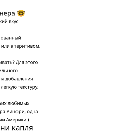
нера 🤓
кий вкус
ированный
 или аперитивом,
ивать? Для этого
ильного
для добавления
легкую текстуру.
воих любимых
пра Уинфри, одна
ии Америки.)
ини капля