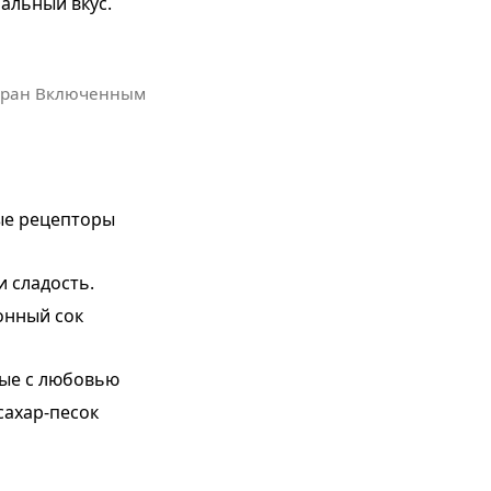
нальный вкус.
кран Включенным
ые рецепторы
и сладость.
онный сок
ные с любовью
сахар-песок