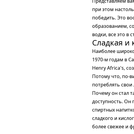
Представляем в
при этом настоль
победить. Это во
образованием, с
водки, все это в 
Сладкая и 
Наиболее широко
1970-м годам в С
Henry Africa's, 
Потому что, по-
потреблять свои 
Почему он стал т
доступность. Он 
спиртных напитк
сладкого и кисло
более свежее и ф