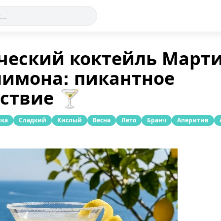
ческий коктейль Март
лимона: пикантное
ствие 🍸
ика
Сладкий
Кислый
Весна
Лето
Бранч
Аперитив