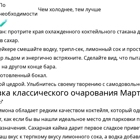
По
Чем холоднее, тем лучше
необходимости
 🧪
ан: протрите края охлажденного коктейльного стакана 
в сахар.
йкере смешайте водку, трипл-сек, лимонный сок и прос
 льдом и энергично встряхните. Сделайте вид, что пыт
 на другом конце бара.
готовленный бокал.
ой цедрой. Улыбнитесь своему творению с самодовольн
ка классического очарования Март
♂
имона обладает редким качеством коктейля, который о
т, как если бы вы нашли идеальное место для парковки 
значения. Сахарная кайма дарит первое сладкое приве
аш вкус к терпкому вкусу лимонного сока, а водка добав