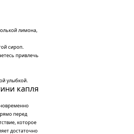
долькой лимона,
той сироп.
аетесь привлечь
ой улыбкой.
ини капля
дновременно
прямо перед
тствие, которое
ляет достаточно