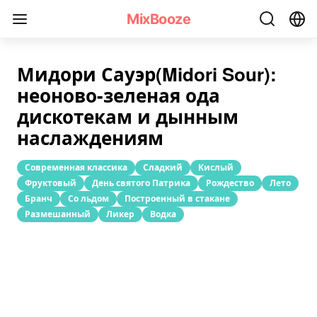
Рецепт коктейля «Мидори Сауэр(Midori Sour)»
MixBooze
Мидори Сауэр(Midori Sour):
неоново-зеленая ода
дискотекам и дынным
наслаждениям
Современная классика
Сладкий
Кислый
Фруктовый
День святого Патрика
Рождество
Лето
Бранч
Со льдом
Построенный в стакане
Pазмешанный
Ликер
Водка