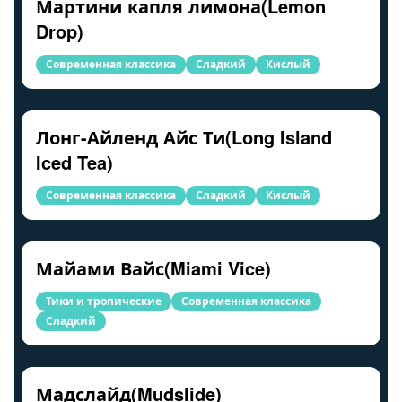
Мартини капля лимона(Lemon
Drop)
Современная классика
Сладкий
Кислый
Лонг-Айленд Айс Ти(Long Island
Iced Tea)
Современная классика
Сладкий
Кислый
Майами Вайс(Miami Vice)
Тики и тропические
Современная классика
Сладкий
Мадслайд(Mudslide)