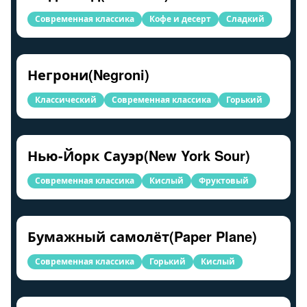
Современная классика
Кофе и десерт
Сладкий
Негрони(Negroni)
Классический
Современная классика
Горький
Нью-Йорк Сауэр(New York Sour)
Современная классика
Кислый
Фруктовый
Бумажный самолёт(Paper Plane)
Современная классика
Горький
Кислый