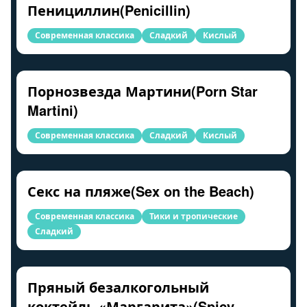
Пенициллин(Penicillin)
Современная классика
Сладкий
Кислый
Порнозвезда Мартини(Porn Star
Martini)
Современная классика
Сладкий
Кислый
Секс на пляже(Sex on the Beach)
Современная классика
Тики и тропические
Сладкий
Пряный безалкогольный
коктейль «Маргарита»(Spicy