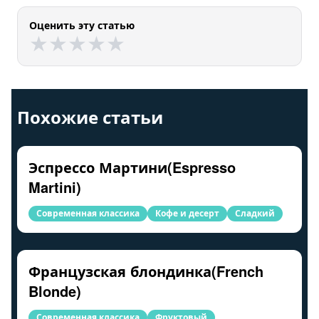
Оценить эту статью
★
★
★
★
★
★
★
★
★
★
Похожие статьи
Эспрессо Мартини(Espresso
Martini)
Современная классика
Кофе и десерт
Сладкий
Французская блондинка(French
Blonde)
Современная классика
Фруктовый