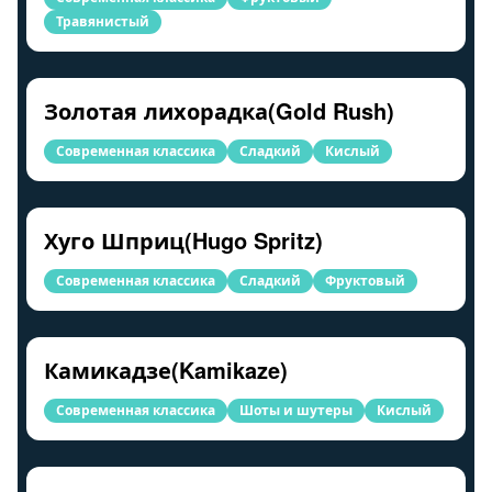
Травянистый
Золотая лихорадка(Gold Rush)
Современная классика
Сладкий
Кислый
Хуго Шприц(Hugo Spritz)
Современная классика
Сладкий
Фруктовый
Камикадзе(Kamikaze)
Современная классика
Шоты и шутеры
Кислый