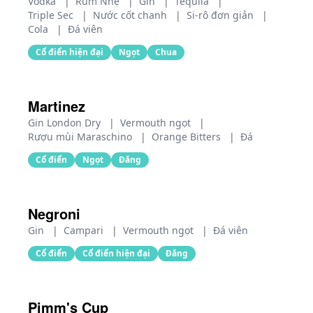
Vodka
|
Rum Nhẹ
|
Gin
|
Tequila
|
Triple Sec
|
Nước cốt chanh
|
Si-rô đơn giản
|
Cola
|
Đá viên
Cổ điển hiện đại
Ngọt
Chua
Martinez
Gin London Dry
|
Vermouth ngọt
|
Rượu mùi Maraschino
|
Orange Bitters
|
Đá
Cổ điển
Ngọt
Đắng
Negroni
Gin
|
Campari
|
Vermouth ngọt
|
Đá viên
Cổ điển
Cổ điển hiện đại
Đắng
Pimm's Cup