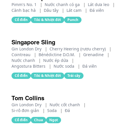
Pimm's No. 1
|
Nước chanh có ga
|
Lát dưa leo
|
Cành bạc hà
|
Dâu tây
|
Lát cam
|
Đá viên
Cổ điển
Tiki & Nhiệt đới
Punch
Singapore Sling
Gin London Dry
|
Cherry Heering (rượu cherry)
|
Cointreau
|
Bénédictine D.O.M.
|
Grenadine
|
Nước chanh
|
Nước ép dứa
|
Angostura Bitters
|
Nước soda
|
Đá viên
Cổ điển
Tiki & Nhiệt đới
Trái cây
Tom Collins
Gin London Dry
|
Nước cốt chanh
|
Si-rô đơn giản
|
Soda
|
Đá
Cổ điển
Chua
Ngọt