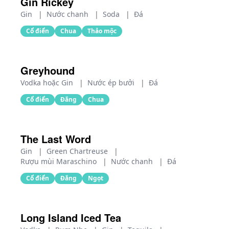
Gin Rickey
Gin
|
Nước chanh
|
Soda
|
Đá
Cổ điển
Chua
Thảo mộc
Greyhound
Vodka hoặc Gin
|
Nước ép bưởi
|
Đá
Cổ điển
Đắng
Chua
The Last Word
Gin
|
Green Chartreuse
|
Rượu mùi Maraschino
|
Nước chanh
|
Đá
Cổ điển
Đắng
Ngọt
Long Island Iced Tea