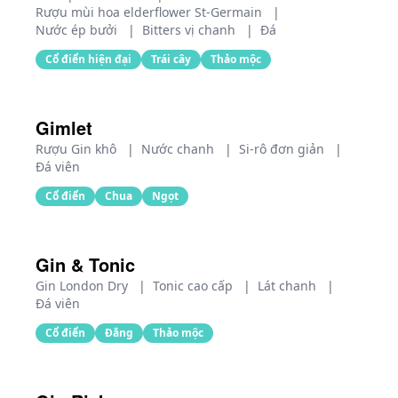
Rượu mùi hoa elderflower St-Germain
|
Nước ép bưởi
|
Bitters vị chanh
|
Đá
Cổ điển hiện đại
Trái cây
Thảo mộc
Gimlet
Rượu Gin khô
|
Nước chanh
|
Si-rô đơn giản
|
Đá viên
Cổ điển
Chua
Ngọt
Gin & Tonic
Gin London Dry
|
Tonic cao cấp
|
Lát chanh
|
Đá viên
Cổ điển
Đắng
Thảo mộc