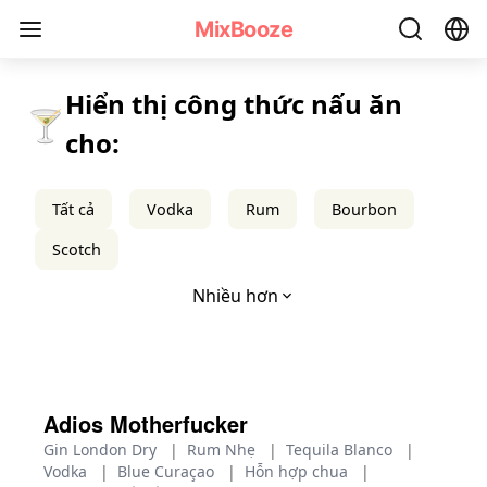
Công thức Cocktail Gin - MixBooze
MixBooze
Hiển thị công thức nấu ăn
🍸
cho:
Tất cả
Vodka
Rum
Bourbon
Scotch
Nhiều hơn
Adios Motherfucker
Gin London Dry
|
Rum Nhẹ
|
Tequila Blanco
|
Vodka
|
Blue Curaçao
|
Hỗn hợp chua
|