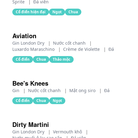
Sprite
|
Đá viên
Cổ điển hiện đại
Ngọt
Chua
Aviation
Gin London Dry
|
Nước cốt chanh
|
Luxardo Maraschino
|
Crème de Violette
|
Đá
Cổ điển
Chua
Thảo mộc
Bee's Knees
Gin
|
Nước cốt chanh
|
Mật ong siro
|
Đá
Cổ điển
Chua
Ngọt
Dirty Martini
Gin London Dry
|
Vermouth khô
|
Nước muối ô liu cao cấp
|
Đá viên