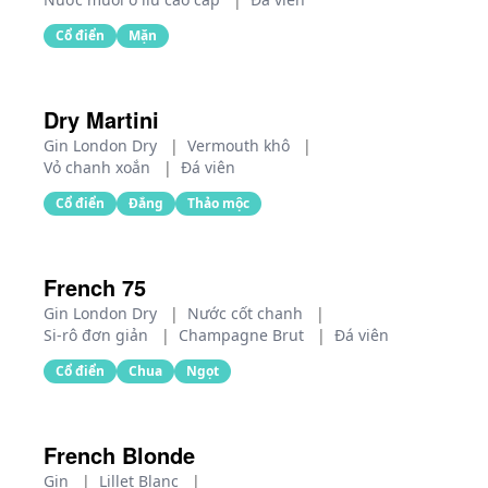
Cổ điển
Mặn
Dry Martini
Gin London Dry
|
Vermouth khô
|
Vỏ chanh xoắn
|
Đá viên
Cổ điển
Đắng
Thảo mộc
French 75
Gin London Dry
|
Nước cốt chanh
|
Si-rô đơn giản
|
Champagne Brut
|
Đá viên
Cổ điển
Chua
Ngọt
French Blonde
Gin
|
Lillet Blanc
|