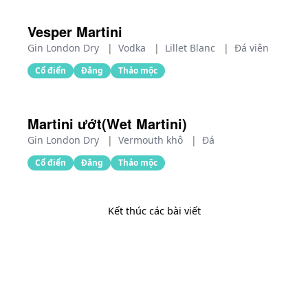
Vesper Martini
Gin London Dry
|
Vodka
|
Lillet Blanc
|
Đá viên
Cổ điển
Đắng
Thảo mộc
Martini ướt(Wet Martini)
Gin London Dry
|
Vermouth khô
|
Đá
Cổ điển
Đắng
Thảo mộc
Kết thúc các bài viết