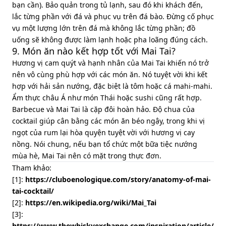
bạn cần). Bảo quản trong tủ lạnh, sau đó khi khách đến,
lắc từng phần với đá và phục vụ trên đá bào. Đừng cố phục
vụ một lượng lớn trên đá mà không lắc từng phần; đồ
uống sẽ không được làm lạnh hoặc pha loãng đúng cách.
9. Món ăn nào kết hợp tốt với Mai Tai?
Hương vị cam quýt và hạnh nhân của Mai Tai khiến nó trở
nên vô cùng phù hợp với các món ăn. Nó tuyệt vời khi kết
hợp với hải sản nướng, đặc biệt là tôm hoặc cá mahi-mahi.
Ẩm thực châu Á như món Thái hoặc sushi cũng rất hợp.
Barbecue và Mai Tai là cặp đôi hoàn hảo. Độ chua của
cocktail giúp cân bằng các món ăn béo ngậy, trong khi vị
ngọt của rum lại hòa quyện tuyệt vời với hương vị cay
nồng. Nói chung, nếu bạn tổ chức một bữa tiệc nướng
mùa hè, Mai Tai nên có mặt trong thực đơn.
Tham khảo:
[1]:
https://cluboenologique.com/story/anatomy-of-mai-
tai-cocktail/
[2]:
https://en.wikipedia.org/wiki/Mai_Tai
[3]:
https://www.thewhiskyexchange.com/inspiration/article/