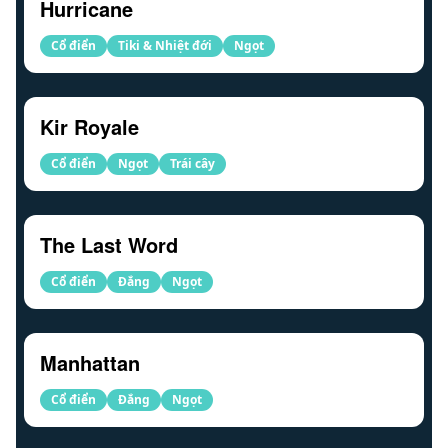
Hurricane
Cổ điển
Tiki & Nhiệt đới
Ngọt
Kir Royale
Cổ điển
Ngọt
Trái cây
The Last Word
Cổ điển
Đắng
Ngọt
Manhattan
Cổ điển
Đắng
Ngọt