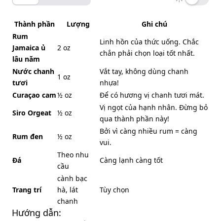
Thành phần
Lượng
Ghi chú
Rum
Linh hồn của thức uống. Chắc
Jamaica ủ
2 oz
chắn phải chọn loại tốt nhất.
lâu năm
Nước chanh
Vắt tay, không dùng chanh
1 oz
tươi
nhựa!
Curaçao cam
½ oz
Để có hương vị chanh tươi mát.
Vị ngọt của hạnh nhân. Đừng bỏ
Siro Orgeat
½ oz
qua thành phần này!
Bởi vì càng nhiều rum = càng
Rum đen
½ oz
vui.
Theo nhu
Đá
Càng lạnh càng tốt
cầu
cành bạc
Trang trí
hà, lát
Tùy chọn
chanh
Hướng dẫn: