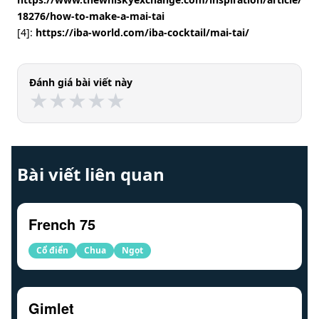
18276/how-to-make-a-mai-tai
[4]:
https://iba-world.com/iba-cocktail/mai-tai/
Đánh giá bài viết này
★
★
★
★
★
★
★
★
★
★
Bài viết liên quan
French 75
Cổ điển
Chua
Ngọt
Gimlet