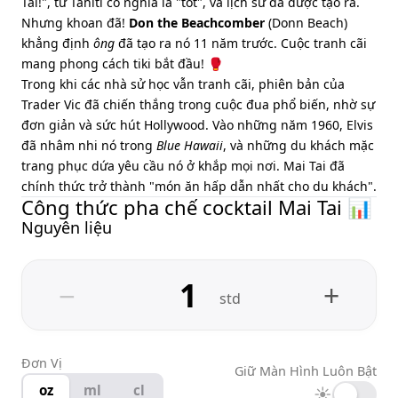
Tai!", từ Tahiti có nghĩa là "tốt", và lịch sử đã được tạo ra.
Nhưng khoan đã!
Don the Beachcomber
(Donn Beach)
khẳng định
ông
đã tạo ra nó 11 năm trước. Cuộc tranh cãi
mang phong cách tiki bắt đầu! 🥊
Trong khi các nhà sử học vẫn tranh cãi, phiên bản của
Trader Vic đã chiến thắng trong cuộc đua phổ biến, nhờ sự
đơn giản và sức hút Hollywood. Vào những năm 1960, Elvis
đã nhâm nhi nó trong
Blue Hawaii
, và những du khách mặc
trang phục dứa yêu cầu nó ở khắp mọi nơi. Mai Tai đã
chính thức trở thành "món ăn hấp dẫn nhất cho du khách".
Công thức pha chế cocktail Mai Tai 📊
Nguyên liệu
−
+
std
Đơn Vị
Giữ Màn Hình Luôn Bật
oz
ml
cl
☀