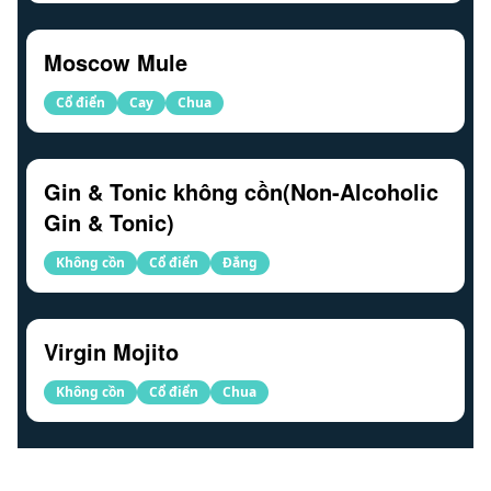
Moscow Mule
Cổ điển
Cay
Chua
Gin & Tonic không cồn(Non-Alcoholic
Gin & Tonic)
Không cồn
Cổ điển
Đắng
Virgin Mojito
Không cồn
Cổ điển
Chua