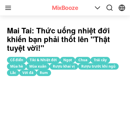
Công thức pha chế cocktail Mai Tai
MixBooze
Mai Tai: Thức uống nhiệt đới
khiến bạn phải thốt lên "Thật
tuyệt vời!"
Cổ điển
Tiki & Nhiệt đới
Ngọt
Chua
Trái cây
Mùa hè
Mùa xuân
Rượu khai vị
Rượu trước khi ngủ
Lắc
Với đá
Rum