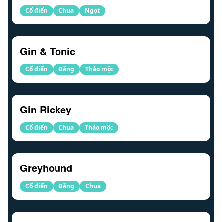
Cổ điển
Chua
Ngọt
Gin & Tonic
Cổ điển
Đắng
Thảo mộc
Gin Rickey
Cổ điển
Chua
Thảo mộc
Greyhound
Cổ điển
Đắng
Chua