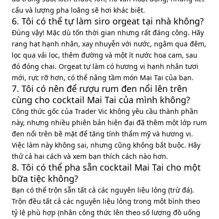
cấu và lượng pha loãng sẽ hơi khác biệt.
6. Tôi có thể tự làm siro orgeat tại nhà không?
Đúng vậy! Mặc dù tốn thời gian nhưng rất đáng công. Hãy
rang hạt hạnh nhân, xay nhuyễn với nước, ngâm qua đêm,
lọc qua vải lọc, thêm đường và một ít nước hoa cam, sau
đó đóng chai. Orgeat tự làm có hương vị hạnh nhân tươi
mới, rực rỡ hơn, có thể nâng tầm món Mai Tai của bạn.
7. Tôi có nên để rượu rum đen nổi lên trên
cùng cho cocktail Mai Tai của mình không?
Công thức gốc của Trader Vic không yêu cầu thành phần
này, nhưng nhiều phiên bản hiện đại đã thêm một lớp rum
đen nổi trên bề mặt để tăng tính thẩm mỹ và hương vị.
Việc làm này không sai, nhưng cũng không bắt buộc. Hãy
thử cả hai cách và xem bạn thích cách nào hơn.
8. Tôi có thể pha sẵn cocktail Mai Tai cho một
bữa tiệc không?
Bạn có thể trộn sẵn tất cả các nguyên liệu lỏng (trừ đá).
Trộn đều tất cả các nguyên liệu lỏng trong một bình theo
tỷ lệ phù hợp (nhân công thức lên theo số lượng đồ uống