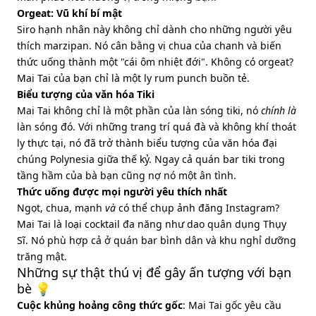
Orgeat: Vũ khí bí mật
Siro hạnh nhân này không chỉ dành cho những người yêu
thích marzipan. Nó cân bằng vị chua của chanh và biến
thức uống thành một "cái ôm nhiệt đới". Không có orgeat?
Mai Tai của bạn chỉ là một ly rum punch buồn tẻ.
Biểu tượng của văn hóa Tiki
Mai Tai không chỉ là một phần của làn sóng tiki, nó
chính là
làn sóng đó. Với những trang trí quá đà và không khí thoát
ly thực tại, nó đã trở thành biểu tượng của văn hóa đại
chúng Polynesia giữa thế kỷ. Ngay cả quán bar tiki trong
tầng hầm của bà bạn cũng nợ nó một ân tình.
Thức uống được mọi người yêu thích nhất
Ngọt, chua, mạnh
và
có thể chụp ảnh đăng Instagram?
Mai Tai là loại cocktail đa năng như dao quân dụng Thụy
Sĩ. Nó phù hợp cả ở quán bar bình dân và khu nghỉ dưỡng
trăng mật.
Những sự thật thú vị để gây ấn tượng với bạn
bè 💡
Cuộc khủng hoảng công thức gốc
: Mai Tai gốc yêu cầu