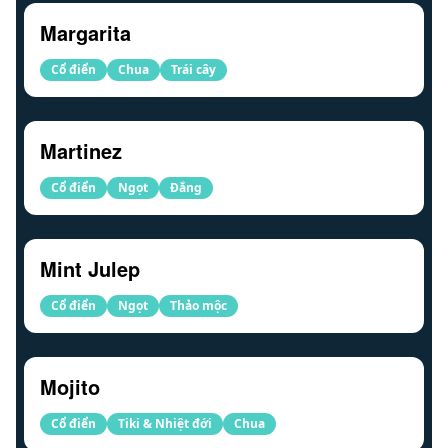
Margarita
Cổ điển
Chua
Trái cây
Martinez
Cổ điển
Ngọt
Đắng
Mint Julep
Cổ điển
Ngọt
Thảo mộc
Mojito
Cổ điển
Tiki & Nhiệt đới
Chua