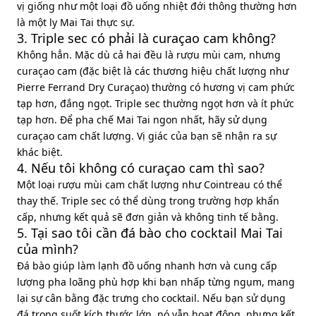
vị giống như một loại đồ uống nhiệt đới thông thường hơn
là một ly Mai Tai thực sự.
3. Triple sec có phải là curaçao cam không?
Không hẳn. Mặc dù cả hai đều là rượu mùi cam, nhưng
curaçao cam (đặc biệt là các thương hiệu chất lượng như
Pierre Ferrand Dry Curaçao) thường có hương vị cam phức
tạp hơn, đắng ngọt. Triple sec thường ngọt hơn và ít phức
tạp hơn. Để pha chế Mai Tai ngon nhất, hãy sử dụng
curaçao cam chất lượng. Vị giác của bạn sẽ nhận ra sự
khác biệt.
4. Nếu tôi không có curaçao cam thì sao?
Một loại rượu mùi cam chất lượng như Cointreau có thể
thay thế. Triple sec có thể dùng trong trường hợp khẩn
cấp, nhưng kết quả sẽ đơn giản và không tinh tế bằng.
5. Tại sao tôi cần đá bào cho cocktail Mai Tai
của mình?
Đá bào giúp làm lạnh đồ uống nhanh hơn và cung cấp
lượng pha loãng phù hợp khi bạn nhấp từng ngụm, mang
lại sự cân bằng đặc trưng cho cocktail. Nếu bạn sử dụng
đá trong suốt kích thước lớn, nó vẫn hoạt động, nhưng kết