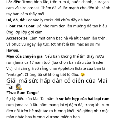
Lắc đều
: Trong bình lắc, trộn rum ủ, nước chanh, curaçao
cam và siro orgeat. Thêm đá và lắc mạnh cho đến khi cánh
tay bạn cảm thấy mỏi.
Đá, đá, đá
: Lọc vào ly rocks đôi chứa đầy đá bào.
Float Your Boat
: Đổ nhẹ rum đen lên muỗng để tạo hiệu
ứng lớp lớp gợi cảm.
Accessorize
: Cắm một cành bạc hà và lát chanh lên trên.
Và phục vụ ngay lập tức, tốt nhất là khi mặc áo sơ mi
Hawaii.
Mẹo của chuyên gia
: Nếu bạn không thể tìm thấy rượu
rum Jamaica 17 năm tuổi (lựa chọn ban đầu của Trader
Vic), chỉ cần giả vờ rằng chai Appleton Estate của bạn là
"vintage". Chúng tôi sẽ không tiết lộ đâu. 😉
Giải mã sức hấp dẫn cổ điển của Mai
Tai 🕵️
"Two-Rum Tango"
Sự kỳ diệu của Mai Tai nằm ở
sự kết hợp của hai loại rum
:
rum Jamaica ủ lâu năm mang lại vị đậm đà, trong khi rum
đen nổi trên bề mặt tạo ra hương khói. Nó giống như một
màn pháo hoa hương vị trong miệng bạn.