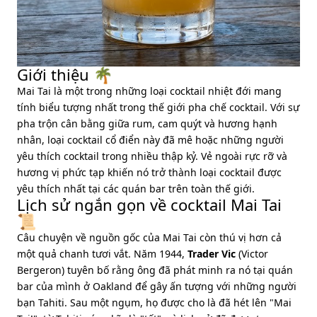
Giới thiệu 🌴
Mai Tai là một trong những loại cocktail nhiệt đới mang
tính biểu tượng nhất trong thế giới pha chế cocktail. Với sự
pha trộn cân bằng giữa rum, cam quýt và hương hạnh
nhân, loại cocktail cổ điển này đã mê hoặc những người
yêu thích cocktail trong nhiều thập kỷ. Vẻ ngoài rực rỡ và
hương vị phức tạp khiến nó trở thành loại cocktail được
yêu thích nhất tại các quán bar trên toàn thế giới.
Lịch sử ngắn gọn về cocktail Mai Tai
📜
Câu chuyện về nguồn gốc của Mai Tai còn thú vị hơn cả
một quả chanh tươi vắt. Năm 1944,
Trader Vic
(Victor
Bergeron) tuyên bố rằng ông đã phát minh ra nó tại quán
bar của mình ở Oakland để gây ấn tượng với những người
bạn Tahiti. Sau một ngụm, họ được cho là đã hét lên "Mai