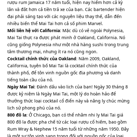
rượu rum Jamaica 17 năm tuổi, hiện nay hiếm hơn cả kỳ
lân và đắt hơn cả tiền trả xe của bạn. Các bartender hiện
đại phải sáng tạo với các nguyên liệu thay thế, dẫn đến
nhiều biến thể Mai Tai hơn cả số phim Marvel.
Mối liên hệ với California
: Mặc dù có vẻ ngoài Polynesia,
Mai Tai thực ra được phát minh ở Oakland, California. Nó
cũng giống Polynesia như một nhà hàng sushi trong trung
tâm thương mại, nhưng ít ra nó cũng ngon.
Cocktail chính thức của Oakland
: Năm 2009, Oakland,
California, tuyên bố Mai Tai là cocktail chính thức của
thành phố, để tôn vinh nguồn gốc địa phương và danh
tiếng toàn cầu của nó.
Ngày Mai Tai
: Đánh dấu vào lịch của bạn! Ngày 30 tháng 8
được kỷ niệm là Ngày Mai Tai, một lý do hoàn hảo để
thưởng thức loại cocktail cổ điển này và nâng ly chúc mừng
lịch sử phong phú của nó.
800 đô la
: Ở Chicago, bạn có thể nhâm nhi ly Mai Tai giá
800 đô la được pha chế từ các loại rượu cổ hiếm, bao gồm
Rum Wray & Nephew 15 năm tuổi từ những năm 1950. Đây
là một sự tôn vinh sang trọng đối với nguồn gốc của loại