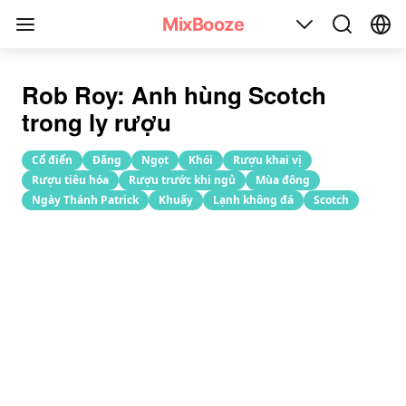
Công thức pha chế cocktail Rob Roy
MixBooze
Rob Roy: Anh hùng Scotch
trong ly rượu
Cổ điển
Đắng
Ngọt
Khói
Rượu khai vị
Rượu tiêu hóa
Rượu trước khi ngủ
Mùa đông
Ngày Thánh Patrick
Khuấy
Lạnh không đá
Scotch