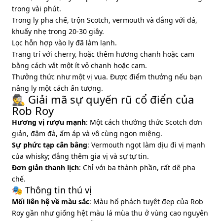
trong vài phút.
Trong ly pha chế, trộn Scotch, vermouth và đắng với đá,
khuấy nhẹ trong 20-30 giây.
Lọc hỗn hợp vào ly đã làm lạnh.
Trang trí với cherry, hoặc thêm hương chanh hoặc cam
bằng cách vắt một ít vỏ chanh hoặc cam.
Thưởng thức như một vị vua. Được điểm thưởng nếu bạn
nâng ly một cách ấn tượng.
🕵️ Giải mã sự quyến rũ cổ điển của
Rob Roy
Hương vị rượu mạnh
: Một cách thưởng thức Scotch đơn
giản, đậm đà, ấm áp và vô cùng ngon miệng.
Sự phức tạp cân bằng
: Vermouth ngọt làm dịu đi vị mạnh
của whisky; đắng thêm gia vị và sự tự tin.
Đơn giản thanh lịch
: Chỉ với ba thành phần, rất dễ pha
chế.
🎭 Thông tin thú vị
Mối liên hệ về màu sắc
: Màu hổ phách tuyệt đẹp của Rob
Roy gần như giống hệt màu lá mùa thu ở vùng cao nguyên