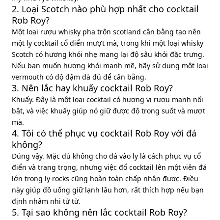
2. Loại Scotch nào phù hợp nhất cho cocktail
Rob Roy?
Một loại rượu whisky pha trộn scotland cân bằng tạo nên
một ly cocktail cổ điển mượt mà, trong khi một loại whisky
Scotch có hương khói nhẹ mang lại độ sâu khói đặc trưng.
Nếu bạn muốn hương khói mạnh mẽ, hãy sử dụng một loại
vermouth có độ đậm đà đủ để cân bằng.
3. Nên lắc hay khuấy cocktail Rob Roy?
Khuấy. Đây là một loại cocktail có hương vị rượu mạnh nổi
bật, và việc khuấy giúp nó giữ được độ trong suốt và mượt
mà.
4. Tôi có thể phục vụ cocktail Rob Roy với đá
không?
Đúng vậy. Mặc dù không cho đá vào ly là cách phục vụ cổ
điển và trang trọng, nhưng việc đổ cocktail lên một viên đá
lớn trong ly rocks cũng hoàn toàn chấp nhận được. Điều
này giúp đồ uống giữ lạnh lâu hơn, rất thích hợp nếu bạn
định nhâm nhi từ từ.
5. Tại sao không nên lắc cocktail Rob Roy?