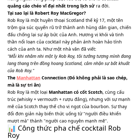
quảng cáo chéo vĩ đại nhất trong lịch sử
ra đời.
Tại sao lại là Robert Roy MacGregor?
Rob Roy là một huyền thoại Scotland thế kỷ 17, một tên
trộm gia súc quyến rũ trở thành anh hùng dân gian, chiến
đấu chống lại sự áp bức của Anh. Hương vị khói và tinh
thần nổi loạn của cocktail này phản ánh hoàn hảo tính
cách của anh ta. Như một nhà văn đã viết:
"Mỗi khi nhâm nhi một ly Rob Roy, tôi tưởng tượng mình đang
lang thang trên đồng hoang Scotland, cảm nhận sự bất khuất
của Rob Roy."
The
Manhattan
Connection (Đó không phải là sao chép,
mà là sự tri ân)
Rob Roy là một loại
Manhattan có cốt Scotch
, cùng cấu
trúc (whisky + vermouth + rượu đắng), nhưng với sự mạnh
mẽ của Scotch thay thế cho vị ngọt của bourbon. Sự thay
đổi đơn giản này biến thức uống từ "người điều khiển
mượt mà" thành "người cao nguyên mạnh mẽ".
📊 Công thức pha chế cocktail Rob
Roy