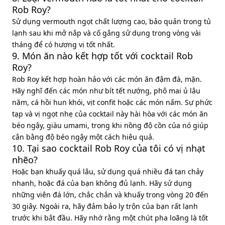
Rob Roy?
Sử dụng vermouth ngọt chất lượng cao, bảo quản trong tủ
lạnh sau khi mở nắp và cố gắng sử dụng trong vòng vài
tháng để có hương vị tốt nhất.
9. Món ăn nào kết hợp tốt với cocktail Rob
Roy?
Rob Roy kết hợp hoàn hảo với các món ăn đậm đà, mặn.
Hãy nghĩ đến các món như bít tết nướng, phô mai ủ lâu
năm, cá hồi hun khói, vịt confit hoặc các món nấm. Sự phức
tạp và vị ngọt nhẹ của cocktail này hài hòa với các món ăn
béo ngậy, giàu umami, trong khi nồng độ cồn của nó giúp
cân bằng độ béo ngậy một cách hiệu quả.
10. Tại sao cocktail Rob Roy của tôi có vị nhạt
nhẽo?
Hoặc bạn khuấy quá lâu, sử dụng quá nhiều đá tan chảy
nhanh, hoặc đá của bạn không đủ lạnh. Hãy sử dụng
những viên đá lớn, chắc chắn và khuấy trong vòng 20 đến
30 giây. Ngoài ra, hãy đảm bảo ly trộn của bạn rất lạnh
trước khi bắt đầu. Hãy nhớ rằng một chút pha loãng là tốt