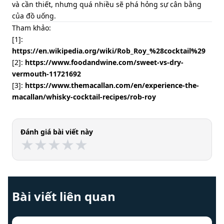
và cần thiết, nhưng quá nhiều sẽ phá hỏng sự cân bằng
của đồ uống.
Tham khảo:
[1]:
https://en.wikipedia.org/wiki/Rob_Roy_%28cocktail%29
[2]:
https://www.foodandwine.com/sweet-vs-dry-
vermouth-11721692
[3]:
https://www.themacallan.com/en/experience-the-
macallan/whisky-cocktail-recipes/rob-roy
Đánh giá bài viết này
★
★
★
★
★
★
★
★
★
★
Bài viết liên quan