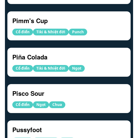
Pimm's Cup
Cổ điển
Tiki & Nhiệt đới
Punch
Piña Colada
Cổ điển
Tiki & Nhiệt đới
Ngọt
Pisco Sour
Cổ điển
Ngọt
Chua
Pussyfoot