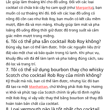
Lắc giúp làm thoáng khí cho đồ uống. Đối với các loại
cocktail có chứa trái cây họ cam quýt (như
Margarita
), bạn
muốn có sự thoáng khí đó. Đối với các loại đồ uống có
nồng độ cồn cao như Rob Roy, bạn muốn có kết cấu mềm
mượt, đậm đà và mịn màng. Khuấy giúp làm mát và pha
loãng đồ uống đồng thời giữ được độ trong suốt và cảm
giác mềm mượt trong miệng.
6. Tôi có thể pha sẵn cocktail Rob Roy không?
Đúng vậy, bạn có thể làm được. Trộn các nguyên liệu (trừ
đá) vào một chai và bảo quản trong tủ lạnh. Khi phục vụ,
khuấy đều với đá để làm lạnh và pha loãng đúng cách, sau
đó lọc và trang trí.
7. Tôi có thể sử dụng bourbon thay cho whisky
Scotch cho cocktail Rob Roy của mình không?
Kỹ thuật mà nói, bạn có thể làm được, nhưng lúc đó bạn
đã tạo ra một
Manhattan
, chứ không phải Rob Roy. Hương
vị khói và phức tạp của Scotch chính là yếu tố định nghĩa
một Rob Roy, vì vậy việc thay thế bằng bourbon sẽ thay đổi
hoàn toàn bản chất của cocktail.
8. Loại vermouth nào là tốt nhất cho cocktail