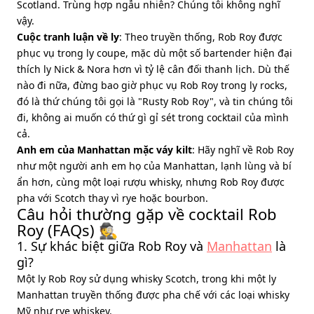
Scotland. Trùng hợp ngẫu nhiên? Chúng tôi không nghĩ
vậy.
Cuộc tranh luận về ly
: Theo truyền thống, Rob Roy được
phục vụ trong ly coupe, mặc dù một số bartender hiện đại
thích ly Nick & Nora hơn vì tỷ lệ cân đối thanh lịch. Dù thế
nào đi nữa, đừng bao giờ phục vụ Rob Roy trong ly rocks,
đó là thứ chúng tôi gọi là "Rusty Rob Roy", và tin chúng tôi
đi, không ai muốn có thứ gì gỉ sét trong cocktail của mình
cả.
Anh em của Manhattan mặc váy kilt
: Hãy nghĩ về Rob Roy
như một người anh em họ của Manhattan, lạnh lùng và bí
ẩn hơn, cùng một loại rượu whisky, nhưng Rob Roy được
pha với Scotch thay vì rye hoặc bourbon.
Câu hỏi thường gặp về cocktail Rob
Roy (FAQs) 🕵️
1. Sự khác biệt giữa Rob Roy và
Manhattan
là
gì?
Một ly Rob Roy sử dụng whisky Scotch, trong khi một ly
Manhattan truyền thống được pha chế với các loại whisky
Mỹ như rye whiskey.