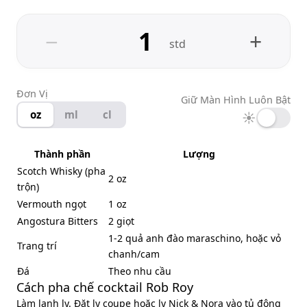
−
+
std
Đơn Vị
Giữ Màn Hình Luôn Bật
oz
ml
cl
☀
Thành phần
Lượng
Scotch Whisky (pha
2 oz
trộn)
Vermouth ngọt
1 oz
Angostura Bitters
2 giọt
1-2 quả anh đào maraschino, hoặc vỏ
Trang trí
chanh/cam
Đá
Theo nhu cầu
Cách pha chế cocktail Rob Roy
Làm lạnh ly. Đặt ly coupe hoặc ly Nick & Nora vào tủ đông