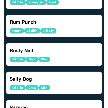
Cổ điển
Không cồn
Ngọt
Rum Punch
Punch
Cổ điển
Trái cây
Rusty Nail
Cổ điển
Ngọt
Khói
Salty Dog
Cổ điển
Chua
Mặn
Sazerac