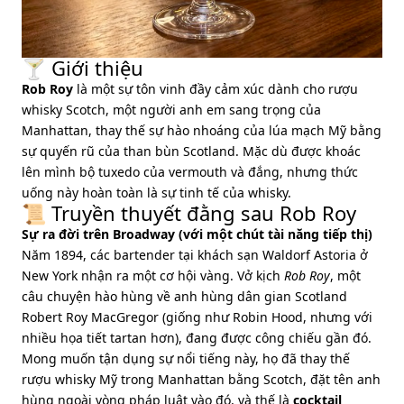
🍸 Giới thiệu
Rob Roy
là một sự tôn vinh đầy cảm xúc dành cho rượu
whisky Scotch, một người anh em sang trọng của
Manhattan, thay thế sự hào nhoáng của lúa mạch Mỹ bằng
sự quyến rũ của than bùn Scotland. Mặc dù được khoác
lên mình bộ tuxedo của vermouth và đắng, nhưng thức
uống này hoàn toàn là sự tinh tế của whisky.
📜 Truyền thuyết đằng sau Rob Roy
Sự ra đời trên Broadway (với một chút tài năng tiếp thị)
Năm 1894, các bartender tại khách sạn Waldorf Astoria ở
New York nhận ra một cơ hội vàng. Vở kịch
Rob Roy
, một
câu chuyện hào hùng về anh hùng dân gian Scotland
Robert Roy MacGregor (giống như Robin Hood, nhưng với
nhiều họa tiết tartan hơn), đang được công chiếu gần đó.
Mong muốn tận dụng sự nổi tiếng này, họ đã thay thế
rượu whisky Mỹ trong Manhattan bằng Scotch, đặt tên anh
hùng ngoài vòng pháp luật vào đó, và thế là
cocktail