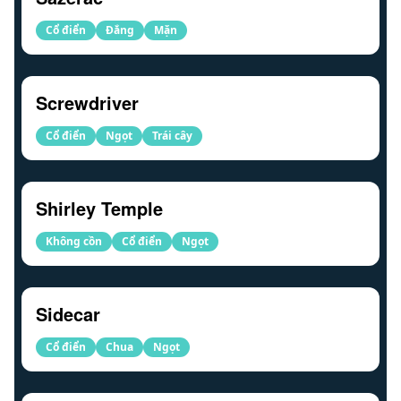
Cổ điển
Đắng
Mặn
Screwdriver
Cổ điển
Ngọt
Trái cây
Shirley Temple
Không cồn
Cổ điển
Ngọt
Sidecar
Cổ điển
Chua
Ngọt